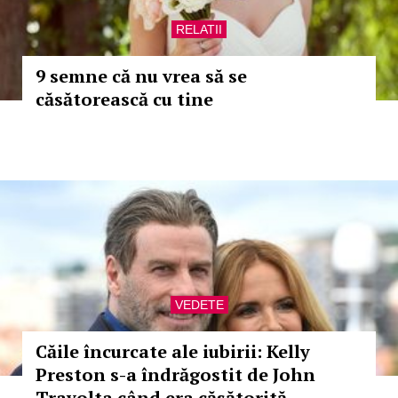
RELATII
9 semne că nu vrea să se
căsătorească cu tine
VEDETE
Căile încurcate ale iubirii: Kelly
Preston s-a îndrăgostit de John
Travolta când era căsătorită