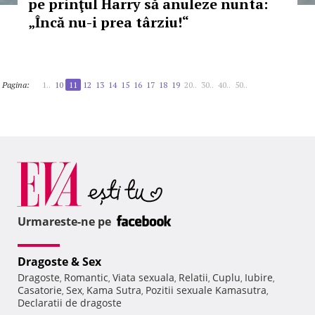
pe prinţul Harry să anuleze nunta:
„Încă nu-i prea târziu!“
Pagina:
1..
10
11
12
13
14
15
16
17
18
19
20..
30..
40..
50..
Urmareste-ne pe
Dragoste & Sex
Dragoste
Romantic
Viata sexuala
Relatii
Cuplu
Iubire
,
,
,
,
,
,
Casatorie
Sex
Kama Sutra
Pozitii sexuale Kamasutra
,
,
,
,
Declaratii de dragoste