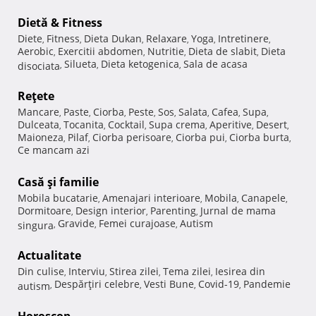
Dietă & Fitness
Diete
Fitness
Dieta Dukan
Relaxare
Yoga
Intretinere
,
,
,
,
,
,
Aerobic
Exercitii abdomen
Nutritie
Dieta de slabit
Dieta
,
,
,
,
Silueta
Dieta ketogenica
Sala de acasa
disociata
,
,
,
Reţete
Mancare
Paste
Ciorba
Peste
Sos
Salata
Cafea
Supa
,
,
,
,
,
,
,
,
Dulceata
Tocanita
Cocktail
Supa crema
Aperitive
Desert
,
,
,
,
,
,
Maioneza
Pilaf
Ciorba perisoare
Ciorba pui
Ciorba burta
,
,
,
,
,
Ce mancam azi
Casă şi familie
Mobila bucatarie
Amenajari interioare
Mobila
Canapele
,
,
,
,
Dormitoare
Design interior
Parenting
Jurnal de mama
,
,
,
Gravide
Femei curajoase
Autism
singura
,
,
,
Actualitate
Din culise
Interviu
Stirea zilei
Tema zilei
Iesirea din
,
,
,
,
Despărţiri celebre
Vesti Bune
Covid-19
Pandemie
autism
,
,
,
,