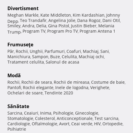
Divertisment
Meghan Markle
Kate Middleton
Kim Kardashian
Johnny
,
,
,
Teo Trandafir
Angelina Jolie
Dana Rogoz
Dani Otil
Depp
,
,
,
,
,
Smiley
Andra
Delia
Gina Pistol
Justin Bieber
Melania
,
,
,
,
,
Program TV
Program Pro TV
Program Antena 1
Trump
,
,
,
Frumuseţe
Păr
Rochii
Unghii
Parfumuri
Coafuri
Machiaj
Sani
,
,
,
,
,
,
,
Manichiura
Sampon
Buze
Celulita
Machiaj ochi
,
,
,
,
,
Tratament celulita
Salonul de acasa
,
Modă
Rochii
Rochii de seara
Rochii de mireasa
Costume de baie
,
,
,
,
Pantofi
Rochii elegante
Inele de logodna
Verighete
,
,
,
,
Ochelari de soare
Tendinte 2020
,
Sănătate
Sarcina
Ceaiuri
Inima
Psihologie
Ginecologie
,
,
,
,
,
Stomatologie
Colesterol
Anticonceptionale
Test sarcina
,
,
,
,
Cardiologie
Oftalmologie
Avort
Ceai verde
HIV
Ortopedie
,
,
,
,
,
,
Psihiatrie