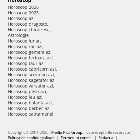
Horoscop
Horoscop 2026
,
Horoscop 2025
,
Horoscop azi
,
Horoscop dragoste
,
Horoscop chinezesc
,
Astrologie
,
Horoscop lunar
,
Horoscop rac azi
,
Horoscop gemeni azi
,
Horoscop fecioara azi
,
Horoscop taur azi
,
Horoscop capricorn azi
,
Horoscop scorpion azi
,
Horoscop sagetator azi
,
Horoscop varsator azi
,
Horoscop pesti azi
,
Horoscop leu azi
,
Horoscop balanta azi
,
Horoscop berbec azi
,
Horoscop saptamanal
Copyright © 2001-2026,
iMedia Plus Group
. Toate drepturile rezervate
Politica de confidențialitate
|
Termeni si conditii
|
Redacţia
|