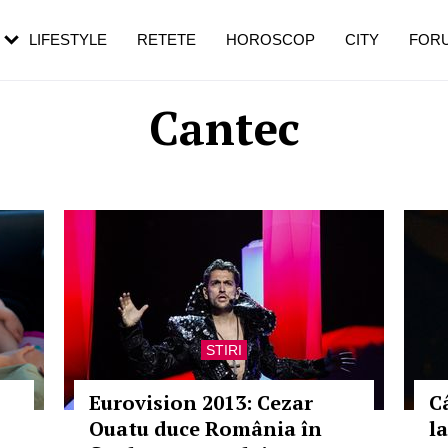
rebui să mergi
și 60 de ani. De ce te trezești mai des
pe măsură ce înaintezi în vârstă
LIFESTYLE
RETETE
HOROSCOP
CITY
FOR
Cantec
STIRI
Eurovision 2013: Cezar
C
Ouatu duce România în
l