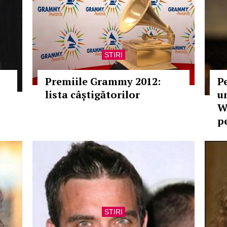
STIRI
Premiile Grammy 2012:
P
lista câștigătorilor
u
W
p
STIRI