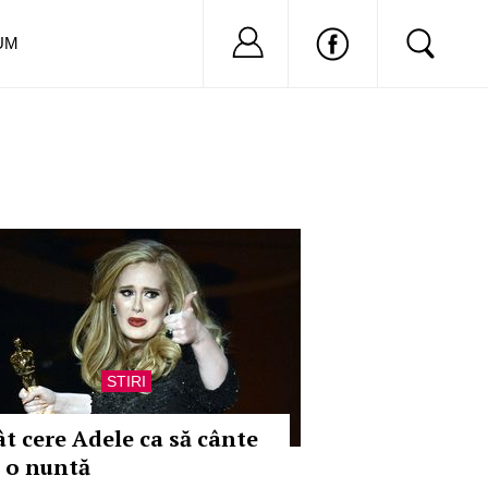
Nu ai cont?
Inregistreaza-
UM
STIRI
ât cere Adele ca să cânte
a o nuntă