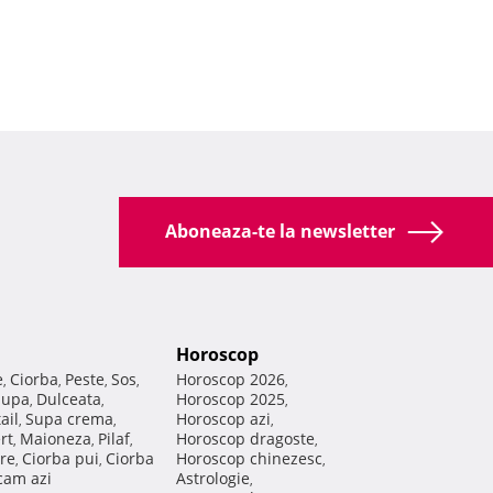
Aboneaza-te la newsletter
Horoscop
e
Ciorba
Peste
Sos
Horoscop 2026
,
,
,
,
,
Supa
Dulceata
Horoscop 2025
,
,
,
ail
Supa crema
Horoscop azi
,
,
,
rt
Maioneza
Pilaf
Horoscop dragoste
,
,
,
,
re
Ciorba pui
Ciorba
Horoscop chinezesc
,
,
,
am azi
Astrologie
,