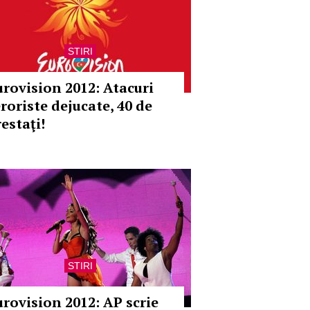
STIRI
urovision 2012: Atacuri
eroriste dejucate, 40 de
estaţi!
STIRI
urovision 2012: AP scrie