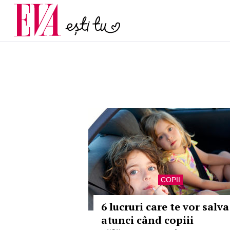
menopauză și când ar t
Carieră
la medic
Actualitate
COPII
6 lucruri care te vor salva
atunci când copiii