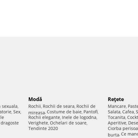
Modă
Reţete
a sexuala
Rochii
Rochii de seara
Rochii de
Mancare
Past
,
,
,
,
atorie
Sex
Costume de baie
Pantofi
Salata
Cafea
,
,
mireasa
,
,
,
,
,
ale
Rochii elegante
Inele de logodna
Tocanita
Cockt
,
,
,
e dragoste
Verighete
Ochelari de soare
Aperitive
Dese
,
,
,
Tendinte 2020
Ciorba perisoa
Ce manc
burta
,