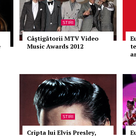
STIRI
Câştigătorii MTV Video
E
e
Music Awards 2012
t
ar
STIRI
Cripta lui Elvis Presley,
E