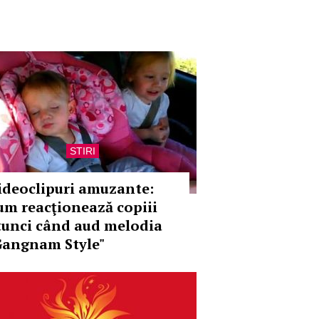
STIRI
ideoclipuri amuzante:
um reacţionează copiii
tunci când aud melodia
Gangnam Style"