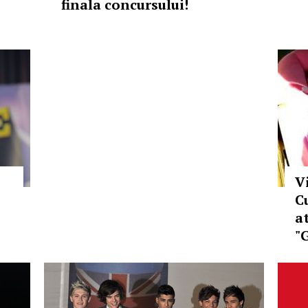
finala concursului!
V
C
a
"