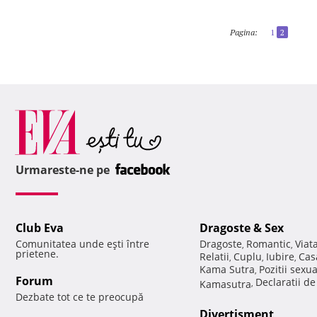
Pagina:
1
2
Urmareste-ne pe
Club Eva
Dragoste & Sex
Comunitatea unde eşti între
Dragoste
Romantic
Viat
,
,
prietene.
Relatii
Cuplu
Iubire
Cas
,
,
,
Kama Sutra
Pozitii sexu
,
Forum
Declaratii d
Kamasutra
,
Dezbate tot ce te preocupă
Divertisment