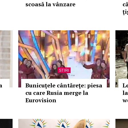
scoasă la vânzare
c
ţ
STIRI
a
Bunicuţele cântăreţe: piesa
L
cu care Rusia merge la
l
Eurovision
w