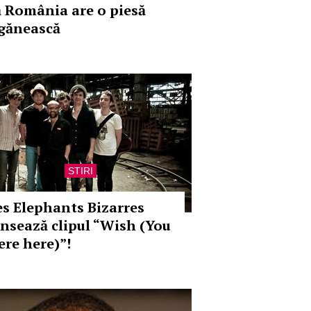
ă România are o piesă
igănească
STIRI
es Elephants Bizarres
ansează clipul “Wish (You
ere here)”!