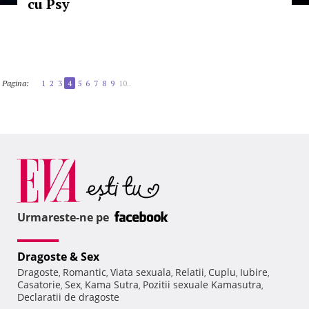
cu Psy
Pagina:
1
2
3
4
5
6
7
8
9
10..
Urmareste-ne pe
Dragoste & Sex
Dragoste
Romantic
Viata sexuala
Relatii
Cuplu
Iubire
,
,
,
,
,
,
Casatorie
Sex
Kama Sutra
Pozitii sexuale Kamasutra
,
,
,
,
Declaratii de dragoste