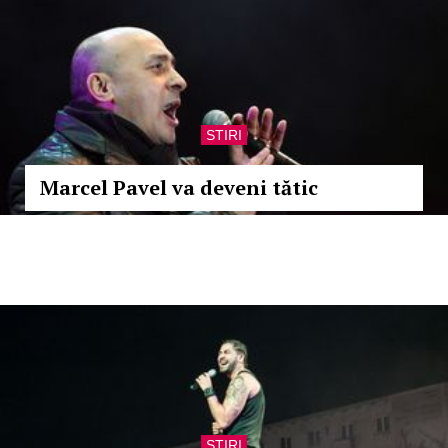
STIRI
Marcel Pavel va deveni tătic
STIRI