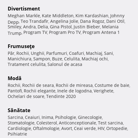
Divertisment
Meghan Markle
Kate Middleton
Kim Kardashian
Johnny
,
,
,
Teo Trandafir
Angelina Jolie
Dana Rogoz
Dani Otil
Depp
,
,
,
,
,
Smiley
Andra
Delia
Gina Pistol
Justin Bieber
Melania
,
,
,
,
,
Program TV
Program Pro TV
Program Antena 1
Trump
,
,
,
Frumuseţe
Păr
Rochii
Unghii
Parfumuri
Coafuri
Machiaj
Sani
,
,
,
,
,
,
,
Manichiura
Sampon
Buze
Celulita
Machiaj ochi
,
,
,
,
,
Tratament celulita
Salonul de acasa
,
Modă
Rochii
Rochii de seara
Rochii de mireasa
Costume de baie
,
,
,
,
Pantofi
Rochii elegante
Inele de logodna
Verighete
,
,
,
,
Ochelari de soare
Tendinte 2020
,
Sănătate
Sarcina
Ceaiuri
Inima
Psihologie
Ginecologie
,
,
,
,
,
Stomatologie
Colesterol
Anticonceptionale
Test sarcina
,
,
,
,
Cardiologie
Oftalmologie
Avort
Ceai verde
HIV
Ortopedie
,
,
,
,
,
,
Psihiatrie