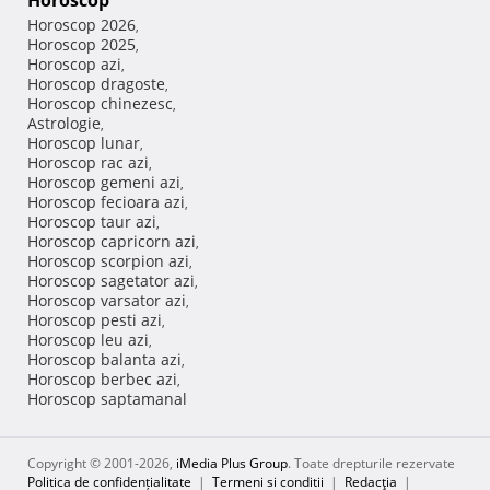
Horoscop
Horoscop 2026
,
Horoscop 2025
,
Horoscop azi
,
Horoscop dragoste
,
Horoscop chinezesc
,
Astrologie
,
Horoscop lunar
,
Horoscop rac azi
,
Horoscop gemeni azi
,
Horoscop fecioara azi
,
Horoscop taur azi
,
Horoscop capricorn azi
,
Horoscop scorpion azi
,
Horoscop sagetator azi
,
Horoscop varsator azi
,
Horoscop pesti azi
,
Horoscop leu azi
,
Horoscop balanta azi
,
Horoscop berbec azi
,
Horoscop saptamanal
Copyright © 2001-2026,
iMedia Plus Group
. Toate drepturile rezervate
Politica de confidențialitate
|
Termeni si conditii
|
Redacţia
|