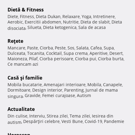
Dietă & Fitness
Diete
Fitness
Dieta Dukan
Relaxare
Yoga
Intretinere
,
,
,
,
,
,
Aerobic
Exercitii abdomen
Nutritie
Dieta de slabit
Dieta
,
,
,
,
Silueta
Dieta ketogenica
Sala de acasa
disociata
,
,
,
Reţete
Mancare
Paste
Ciorba
Peste
Sos
Salata
Cafea
Supa
,
,
,
,
,
,
,
,
Dulceata
Tocanita
Cocktail
Supa crema
Aperitive
Desert
,
,
,
,
,
,
Maioneza
Pilaf
Ciorba perisoare
Ciorba pui
Ciorba burta
,
,
,
,
,
Ce mancam azi
Casă şi familie
Mobila bucatarie
Amenajari interioare
Mobila
Canapele
,
,
,
,
Dormitoare
Design interior
Parenting
Jurnal de mama
,
,
,
Gravide
Femei curajoase
Autism
singura
,
,
,
Actualitate
Din culise
Interviu
Stirea zilei
Tema zilei
Iesirea din
,
,
,
,
Despărţiri celebre
Vesti Bune
Covid-19
Pandemie
autism
,
,
,
,