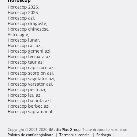
Horoscop
Horoscop 2026
,
Horoscop 2025
,
Horoscop azi
,
Horoscop dragoste
,
Horoscop chinezesc
,
Astrologie
,
Horoscop lunar
,
Horoscop rac azi
,
Horoscop gemeni azi
,
Horoscop fecioara azi
,
Horoscop taur azi
,
Horoscop capricorn azi
,
Horoscop scorpion azi
,
Horoscop sagetator azi
,
Horoscop varsator azi
,
Horoscop pesti azi
,
Horoscop leu azi
,
Horoscop balanta azi
,
Horoscop berbec azi
,
Horoscop saptamanal
Copyright © 2001-2026,
iMedia Plus Group
. Toate drepturile rezervate
Politica de confidențialitate
|
Termeni si conditii
|
Redacţia
|