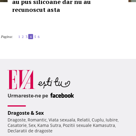
au pus silicoane dar nu au
recunoscut asta
Pagina:
1
2
3
4
5
6
Urmareste-ne pe
Dragoste & Sex
Dragoste
Romantic
Viata sexuala
Relatii
Cuplu
Iubire
,
,
,
,
,
,
Casatorie
Sex
Kama Sutra
Pozitii sexuale Kamasutra
,
,
,
,
Declaratii de dragoste