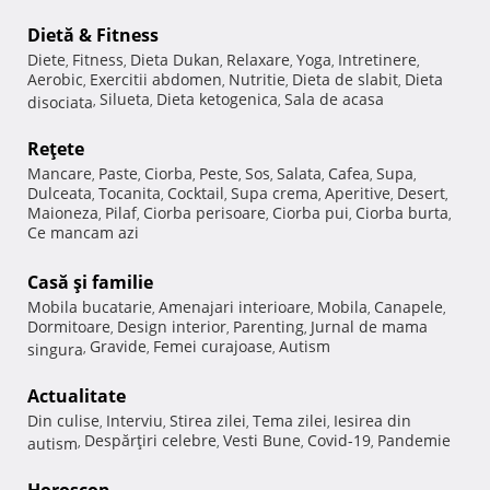
Dietă & Fitness
Diete
Fitness
Dieta Dukan
Relaxare
Yoga
Intretinere
,
,
,
,
,
,
Aerobic
Exercitii abdomen
Nutritie
Dieta de slabit
Dieta
,
,
,
,
Silueta
Dieta ketogenica
Sala de acasa
disociata
,
,
,
Reţete
Mancare
Paste
Ciorba
Peste
Sos
Salata
Cafea
Supa
,
,
,
,
,
,
,
,
Dulceata
Tocanita
Cocktail
Supa crema
Aperitive
Desert
,
,
,
,
,
,
Maioneza
Pilaf
Ciorba perisoare
Ciorba pui
Ciorba burta
,
,
,
,
,
Ce mancam azi
Casă şi familie
Mobila bucatarie
Amenajari interioare
Mobila
Canapele
,
,
,
,
Dormitoare
Design interior
Parenting
Jurnal de mama
,
,
,
Gravide
Femei curajoase
Autism
singura
,
,
,
Actualitate
Din culise
Interviu
Stirea zilei
Tema zilei
Iesirea din
,
,
,
,
Despărţiri celebre
Vesti Bune
Covid-19
Pandemie
autism
,
,
,
,