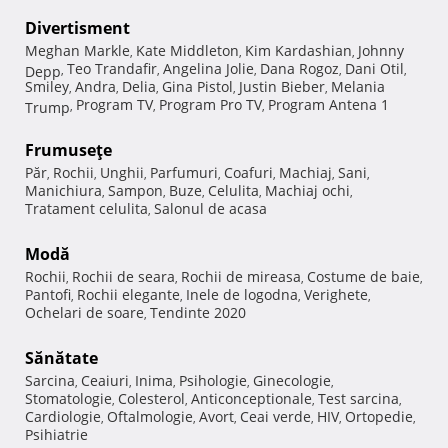
Divertisment
Meghan Markle
Kate Middleton
Kim Kardashian
Johnny
,
,
,
Teo Trandafir
Angelina Jolie
Dana Rogoz
Dani Otil
Depp
,
,
,
,
,
Smiley
Andra
Delia
Gina Pistol
Justin Bieber
Melania
,
,
,
,
,
Program TV
Program Pro TV
Program Antena 1
Trump
,
,
,
Frumuseţe
Păr
Rochii
Unghii
Parfumuri
Coafuri
Machiaj
Sani
,
,
,
,
,
,
,
Manichiura
Sampon
Buze
Celulita
Machiaj ochi
,
,
,
,
,
Tratament celulita
Salonul de acasa
,
Modă
Rochii
Rochii de seara
Rochii de mireasa
Costume de baie
,
,
,
,
Pantofi
Rochii elegante
Inele de logodna
Verighete
,
,
,
,
Ochelari de soare
Tendinte 2020
,
Sănătate
Sarcina
Ceaiuri
Inima
Psihologie
Ginecologie
,
,
,
,
,
Stomatologie
Colesterol
Anticonceptionale
Test sarcina
,
,
,
,
Cardiologie
Oftalmologie
Avort
Ceai verde
HIV
Ortopedie
,
,
,
,
,
,
Psihiatrie