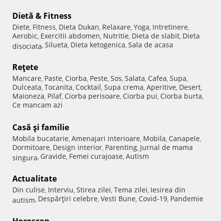
Dietă & Fitness
Diete
Fitness
Dieta Dukan
Relaxare
Yoga
Intretinere
,
,
,
,
,
,
Aerobic
Exercitii abdomen
Nutritie
Dieta de slabit
Dieta
,
,
,
,
Silueta
Dieta ketogenica
Sala de acasa
disociata
,
,
,
Reţete
Mancare
Paste
Ciorba
Peste
Sos
Salata
Cafea
Supa
,
,
,
,
,
,
,
,
Dulceata
Tocanita
Cocktail
Supa crema
Aperitive
Desert
,
,
,
,
,
,
Maioneza
Pilaf
Ciorba perisoare
Ciorba pui
Ciorba burta
,
,
,
,
,
Ce mancam azi
Casă şi familie
Mobila bucatarie
Amenajari interioare
Mobila
Canapele
,
,
,
,
Dormitoare
Design interior
Parenting
Jurnal de mama
,
,
,
Gravide
Femei curajoase
Autism
singura
,
,
,
Actualitate
Din culise
Interviu
Stirea zilei
Tema zilei
Iesirea din
,
,
,
,
Despărţiri celebre
Vesti Bune
Covid-19
Pandemie
autism
,
,
,
,