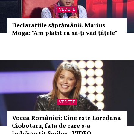
VEDETE
Declaraţiile săptămânii. Marius
Moga: "Am plătit ca să-ţi văd ţâţele"
VEDETE
Vocea României: Cine este Loredana
Ciobotaru, fata de care s-a
îndrăgostit Smiley - VIDEO