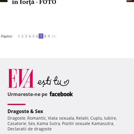
în forţă - FOTO
Pagina:
1
2
3
4
5
6
7
8
9
10..
Urmareste-ne pe
Dragoste & Sex
Dragoste
Romantic
Viata sexuala
Relatii
Cuplu
Iubire
,
,
,
,
,
,
Casatorie
Sex
Kama Sutra
Pozitii sexuale Kamasutra
,
,
,
,
Declaratii de dragoste