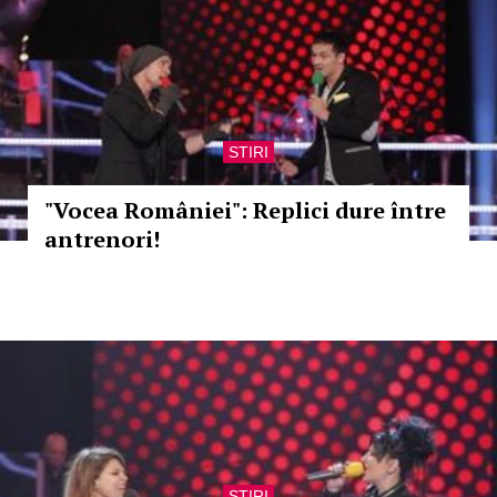
STIRI
"Vocea României": Replici dure între
antrenori!
STIRI