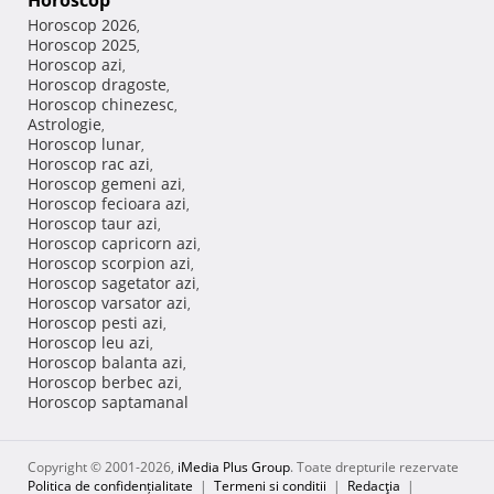
Horoscop
Horoscop 2026
,
Horoscop 2025
,
Horoscop azi
,
Horoscop dragoste
,
Horoscop chinezesc
,
Astrologie
,
Horoscop lunar
,
Horoscop rac azi
,
Horoscop gemeni azi
,
Horoscop fecioara azi
,
Horoscop taur azi
,
Horoscop capricorn azi
,
Horoscop scorpion azi
,
Horoscop sagetator azi
,
Horoscop varsator azi
,
Horoscop pesti azi
,
Horoscop leu azi
,
Horoscop balanta azi
,
Horoscop berbec azi
,
Horoscop saptamanal
Copyright © 2001-2026,
iMedia Plus Group
. Toate drepturile rezervate
Politica de confidențialitate
|
Termeni si conditii
|
Redacţia
|