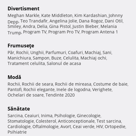
Divertisment
Meghan Markle
Kate Middleton
Kim Kardashian
Johnny
,
,
,
Teo Trandafir
Angelina Jolie
Dana Rogoz
Dani Otil
Depp
,
,
,
,
,
Smiley
Andra
Delia
Gina Pistol
Justin Bieber
Melania
,
,
,
,
,
Program TV
Program Pro TV
Program Antena 1
Trump
,
,
,
Frumuseţe
Păr
Rochii
Unghii
Parfumuri
Coafuri
Machiaj
Sani
,
,
,
,
,
,
,
Manichiura
Sampon
Buze
Celulita
Machiaj ochi
,
,
,
,
,
Tratament celulita
Salonul de acasa
,
Modă
Rochii
Rochii de seara
Rochii de mireasa
Costume de baie
,
,
,
,
Pantofi
Rochii elegante
Inele de logodna
Verighete
,
,
,
,
Ochelari de soare
Tendinte 2020
,
Sănătate
Sarcina
Ceaiuri
Inima
Psihologie
Ginecologie
,
,
,
,
,
Stomatologie
Colesterol
Anticonceptionale
Test sarcina
,
,
,
,
Cardiologie
Oftalmologie
Avort
Ceai verde
HIV
Ortopedie
,
,
,
,
,
,
Psihiatrie