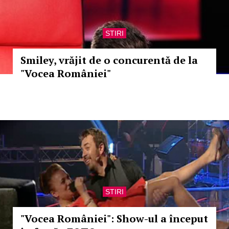
STIRI
Smiley, vrăjit de o concurentă de la
"Vocea României"
STIRI
"Vocea României": Show-ul a început