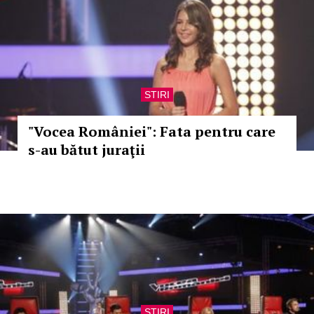
STIRI
"Vocea României": Fata pentru care
s-au bătut juraţii
STIRI