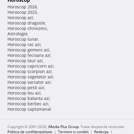
Horoscop
Horoscop 2026
,
Horoscop 2025
,
Horoscop azi
,
Horoscop dragoste
,
Horoscop chinezesc
,
Astrologie
,
Horoscop lunar
,
Horoscop rac azi
,
Horoscop gemeni azi
,
Horoscop fecioara azi
,
Horoscop taur azi
,
Horoscop capricorn azi
,
Horoscop scorpion azi
,
Horoscop sagetator azi
,
Horoscop varsator azi
,
Horoscop pesti azi
,
Horoscop leu azi
,
Horoscop balanta azi
,
Horoscop berbec azi
,
Horoscop saptamanal
Copyright © 2001-2026,
iMedia Plus Group
. Toate drepturile rezervate
Politica de confidențialitate
|
Termeni si conditii
|
Redacţia
|