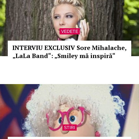
VEDETE
INTERVIU EXCLUSIV Sore Mihalache,
„LaLa Band“: „Smiley mă inspiră“
STIRI