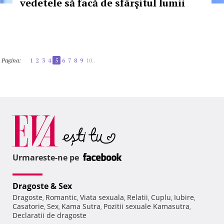
vedetele să facă de sfârşitul lumii
Pagina:
1
2
3
4
5
6
7
8
9
10..
Urmareste-ne pe
Dragoste & Sex
Dragoste
Romantic
Viata sexuala
Relatii
Cuplu
Iubire
,
,
,
,
,
,
Casatorie
Sex
Kama Sutra
Pozitii sexuale Kamasutra
,
,
,
,
Declaratii de dragoste