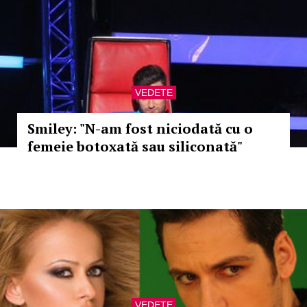
VEDETE
Smiley: "N-am fost niciodată cu o
femeie botoxată sau siliconată"
VEDETE