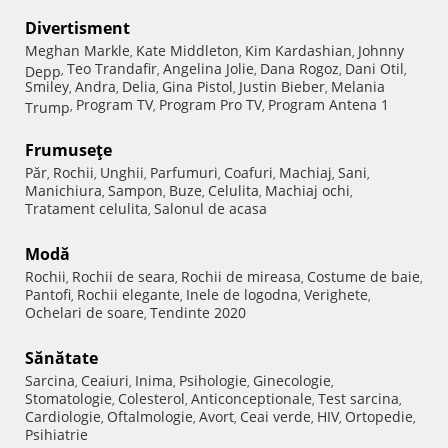
Divertisment
Meghan Markle
Kate Middleton
Kim Kardashian
Johnny
,
,
,
Teo Trandafir
Angelina Jolie
Dana Rogoz
Dani Otil
Depp
,
,
,
,
,
Smiley
Andra
Delia
Gina Pistol
Justin Bieber
Melania
,
,
,
,
,
Program TV
Program Pro TV
Program Antena 1
Trump
,
,
,
Frumuseţe
Păr
Rochii
Unghii
Parfumuri
Coafuri
Machiaj
Sani
,
,
,
,
,
,
,
Manichiura
Sampon
Buze
Celulita
Machiaj ochi
,
,
,
,
,
Tratament celulita
Salonul de acasa
,
Modă
Rochii
Rochii de seara
Rochii de mireasa
Costume de baie
,
,
,
,
Pantofi
Rochii elegante
Inele de logodna
Verighete
,
,
,
,
Ochelari de soare
Tendinte 2020
,
Sănătate
Sarcina
Ceaiuri
Inima
Psihologie
Ginecologie
,
,
,
,
,
Stomatologie
Colesterol
Anticonceptionale
Test sarcina
,
,
,
,
Cardiologie
Oftalmologie
Avort
Ceai verde
HIV
Ortopedie
,
,
,
,
,
,
Psihiatrie