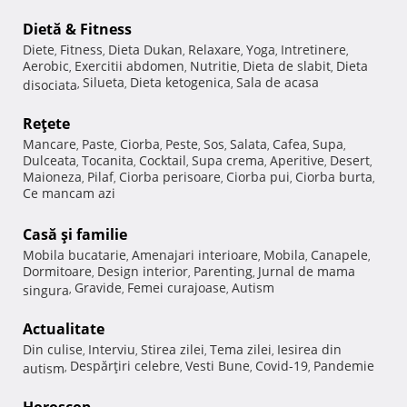
Dietă & Fitness
Diete
Fitness
Dieta Dukan
Relaxare
Yoga
Intretinere
,
,
,
,
,
,
Aerobic
Exercitii abdomen
Nutritie
Dieta de slabit
Dieta
,
,
,
,
Silueta
Dieta ketogenica
Sala de acasa
disociata
,
,
,
Reţete
Mancare
Paste
Ciorba
Peste
Sos
Salata
Cafea
Supa
,
,
,
,
,
,
,
,
Dulceata
Tocanita
Cocktail
Supa crema
Aperitive
Desert
,
,
,
,
,
,
Maioneza
Pilaf
Ciorba perisoare
Ciorba pui
Ciorba burta
,
,
,
,
,
Ce mancam azi
Casă şi familie
Mobila bucatarie
Amenajari interioare
Mobila
Canapele
,
,
,
,
Dormitoare
Design interior
Parenting
Jurnal de mama
,
,
,
Gravide
Femei curajoase
Autism
singura
,
,
,
Actualitate
Din culise
Interviu
Stirea zilei
Tema zilei
Iesirea din
,
,
,
,
Despărţiri celebre
Vesti Bune
Covid-19
Pandemie
autism
,
,
,
,