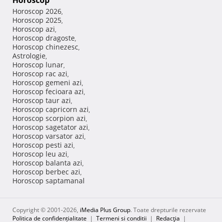
Horoscop
Horoscop 2026
,
Horoscop 2025
,
Horoscop azi
,
Horoscop dragoste
,
Horoscop chinezesc
,
Astrologie
,
Horoscop lunar
,
Horoscop rac azi
,
Horoscop gemeni azi
,
Horoscop fecioara azi
,
Horoscop taur azi
,
Horoscop capricorn azi
,
Horoscop scorpion azi
,
Horoscop sagetator azi
,
Horoscop varsator azi
,
Horoscop pesti azi
,
Horoscop leu azi
,
Horoscop balanta azi
,
Horoscop berbec azi
,
Horoscop saptamanal
Copyright © 2001-2026,
iMedia Plus Group
. Toate drepturile rezervate
Politica de confidențialitate
|
Termeni si conditii
|
Redacţia
|