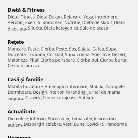
Dietă & Fitness
Diete
Fitness
Dieta Dukan
Relaxare
Yoga
Intretinere
,
,
,
,
,
,
Aerobic
Exercitii abdomen
Nutritie
Dieta de slabit
Dieta
,
,
,
,
Silueta
Dieta ketogenica
Sala de acasa
disociata
,
,
,
Reţete
Mancare
Paste
Ciorba
Peste
Sos
Salata
Cafea
Supa
,
,
,
,
,
,
,
,
Dulceata
Tocanita
Cocktail
Supa crema
Aperitive
Desert
,
,
,
,
,
,
Maioneza
Pilaf
Ciorba perisoare
Ciorba pui
Ciorba burta
,
,
,
,
,
Ce mancam azi
Casă şi familie
Mobila bucatarie
Amenajari interioare
Mobila
Canapele
,
,
,
,
Dormitoare
Design interior
Parenting
Jurnal de mama
,
,
,
Gravide
Femei curajoase
Autism
singura
,
,
,
Actualitate
Din culise
Interviu
Stirea zilei
Tema zilei
Iesirea din
,
,
,
,
Despărţiri celebre
Vesti Bune
Covid-19
Pandemie
autism
,
,
,
,