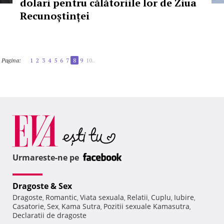
dolari pentru călătoriile lor de Ziua
Recunoștinței
Pagina:
1
2
3
4
5
6
7
8
9
10..
Urmareste-ne pe
Dragoste & Sex
Dragoste
Romantic
Viata sexuala
Relatii
Cuplu
Iubire
,
,
,
,
,
,
Casatorie
Sex
Kama Sutra
Pozitii sexuale Kamasutra
,
,
,
,
Declaratii de dragoste