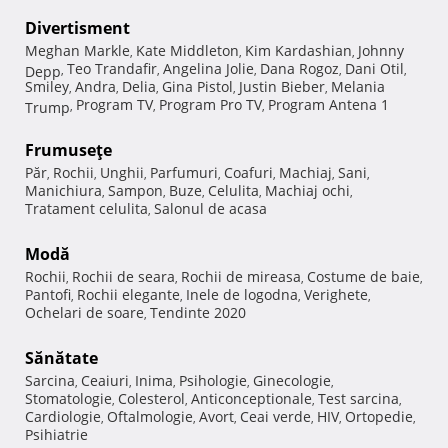
Divertisment
Meghan Markle
Kate Middleton
Kim Kardashian
Johnny
,
,
,
Teo Trandafir
Angelina Jolie
Dana Rogoz
Dani Otil
Depp
,
,
,
,
,
Smiley
Andra
Delia
Gina Pistol
Justin Bieber
Melania
,
,
,
,
,
Program TV
Program Pro TV
Program Antena 1
Trump
,
,
,
Frumuseţe
Păr
Rochii
Unghii
Parfumuri
Coafuri
Machiaj
Sani
,
,
,
,
,
,
,
Manichiura
Sampon
Buze
Celulita
Machiaj ochi
,
,
,
,
,
Tratament celulita
Salonul de acasa
,
Modă
Rochii
Rochii de seara
Rochii de mireasa
Costume de baie
,
,
,
,
Pantofi
Rochii elegante
Inele de logodna
Verighete
,
,
,
,
Ochelari de soare
Tendinte 2020
,
Sănătate
Sarcina
Ceaiuri
Inima
Psihologie
Ginecologie
,
,
,
,
,
Stomatologie
Colesterol
Anticonceptionale
Test sarcina
,
,
,
,
Cardiologie
Oftalmologie
Avort
Ceai verde
HIV
Ortopedie
,
,
,
,
,
,
Psihiatrie