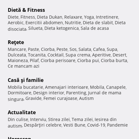
Dietă & Fitness
Diete
Fitness
Dieta Dukan
Relaxare
Yoga
Intretinere
,
,
,
,
,
,
Aerobic
Exercitii abdomen
Nutritie
Dieta de slabit
Dieta
,
,
,
,
Silueta
Dieta ketogenica
Sala de acasa
disociata
,
,
,
Reţete
Mancare
Paste
Ciorba
Peste
Sos
Salata
Cafea
Supa
,
,
,
,
,
,
,
,
Dulceata
Tocanita
Cocktail
Supa crema
Aperitive
Desert
,
,
,
,
,
,
Maioneza
Pilaf
Ciorba perisoare
Ciorba pui
Ciorba burta
,
,
,
,
,
Ce mancam azi
Casă şi familie
Mobila bucatarie
Amenajari interioare
Mobila
Canapele
,
,
,
,
Dormitoare
Design interior
Parenting
Jurnal de mama
,
,
,
Gravide
Femei curajoase
Autism
singura
,
,
,
Actualitate
Din culise
Interviu
Stirea zilei
Tema zilei
Iesirea din
,
,
,
,
Despărţiri celebre
Vesti Bune
Covid-19
Pandemie
autism
,
,
,
,