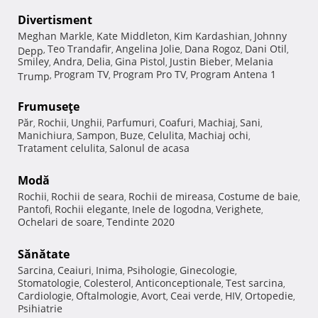
Divertisment
Meghan Markle
Kate Middleton
Kim Kardashian
Johnny
,
,
,
Teo Trandafir
Angelina Jolie
Dana Rogoz
Dani Otil
Depp
,
,
,
,
,
Smiley
Andra
Delia
Gina Pistol
Justin Bieber
Melania
,
,
,
,
,
Program TV
Program Pro TV
Program Antena 1
Trump
,
,
,
Frumuseţe
Păr
Rochii
Unghii
Parfumuri
Coafuri
Machiaj
Sani
,
,
,
,
,
,
,
Manichiura
Sampon
Buze
Celulita
Machiaj ochi
,
,
,
,
,
Tratament celulita
Salonul de acasa
,
Modă
Rochii
Rochii de seara
Rochii de mireasa
Costume de baie
,
,
,
,
Pantofi
Rochii elegante
Inele de logodna
Verighete
,
,
,
,
Ochelari de soare
Tendinte 2020
,
Sănătate
Sarcina
Ceaiuri
Inima
Psihologie
Ginecologie
,
,
,
,
,
Stomatologie
Colesterol
Anticonceptionale
Test sarcina
,
,
,
,
Cardiologie
Oftalmologie
Avort
Ceai verde
HIV
Ortopedie
,
,
,
,
,
,
Psihiatrie