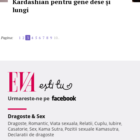
Kardashian pentru gene dese și
lungi
Pagina:
1
2
3
4
5
6
7
8
9
10..
Urmareste-ne pe
Dragoste & Sex
Dragoste
Romantic
Viata sexuala
Relatii
Cuplu
Iubire
,
,
,
,
,
,
Casatorie
Sex
Kama Sutra
Pozitii sexuale Kamasutra
,
,
,
,
Declaratii de dragoste