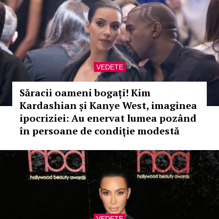
VEDETE
Săracii oameni bogați! Kim
Kardashian și Kanye West, imaginea
ipocriziei: Au enervat lumea pozând
în persoane de condiție modestă
VEDETE