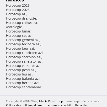
Horoscop
Horoscop 2026
,
Horoscop 2025
,
Horoscop azi
,
Horoscop dragoste
,
Horoscop chinezesc
,
Astrologie
,
Horoscop lunar
,
Horoscop rac azi
,
Horoscop gemeni azi
,
Horoscop fecioara azi
,
Horoscop taur azi
,
Horoscop capricorn azi
,
Horoscop scorpion azi
,
Horoscop sagetator azi
,
Horoscop varsator azi
,
Horoscop pesti azi
,
Horoscop leu azi
,
Horoscop balanta azi
,
Horoscop berbec azi
,
Horoscop saptamanal
Copyright © 2001-2026,
iMedia Plus Group
. Toate drepturile rezervate
Politica de confidențialitate
|
Termeni si conditii
|
Redacţia
|