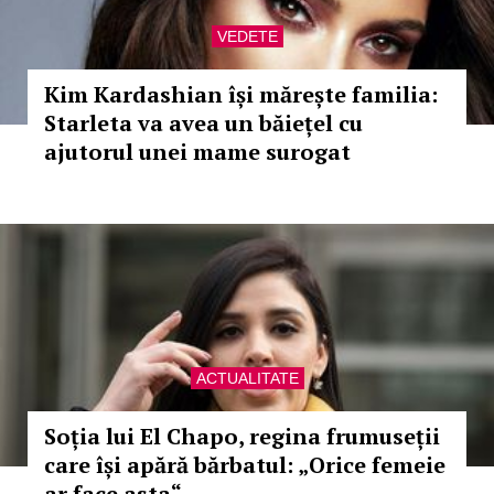
VEDETE
Kim Kardashian își mărește familia:
Starleta va avea un băiețel cu
ajutorul unei mame surogat
ACTUALITATE
Soția lui El Chapo, regina frumuseții
care își apără bărbatul: „Orice femeie
ar face asta“