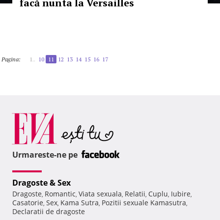
facă nunta la Versailles
Pagina:
1..
10
11
12
13
14
15
16
17
Urmareste-ne pe
Dragoste & Sex
Dragoste
Romantic
Viata sexuala
Relatii
Cuplu
Iubire
,
,
,
,
,
,
Casatorie
Sex
Kama Sutra
Pozitii sexuale Kamasutra
,
,
,
,
Declaratii de dragoste