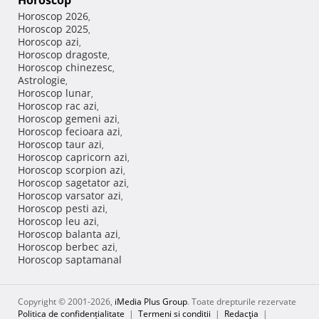
Horoscop
Horoscop 2026
,
Horoscop 2025
,
Horoscop azi
,
Horoscop dragoste
,
Horoscop chinezesc
,
Astrologie
,
Horoscop lunar
,
Horoscop rac azi
,
Horoscop gemeni azi
,
Horoscop fecioara azi
,
Horoscop taur azi
,
Horoscop capricorn azi
,
Horoscop scorpion azi
,
Horoscop sagetator azi
,
Horoscop varsator azi
,
Horoscop pesti azi
,
Horoscop leu azi
,
Horoscop balanta azi
,
Horoscop berbec azi
,
Horoscop saptamanal
Copyright © 2001-2026,
iMedia Plus Group
. Toate drepturile rezervate
Politica de confidențialitate
|
Termeni si conditii
|
Redacţia
|