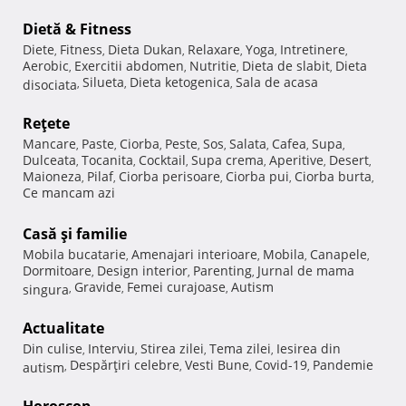
Dietă & Fitness
Diete
Fitness
Dieta Dukan
Relaxare
Yoga
Intretinere
,
,
,
,
,
,
Aerobic
Exercitii abdomen
Nutritie
Dieta de slabit
Dieta
,
,
,
,
Silueta
Dieta ketogenica
Sala de acasa
disociata
,
,
,
Reţete
Mancare
Paste
Ciorba
Peste
Sos
Salata
Cafea
Supa
,
,
,
,
,
,
,
,
Dulceata
Tocanita
Cocktail
Supa crema
Aperitive
Desert
,
,
,
,
,
,
Maioneza
Pilaf
Ciorba perisoare
Ciorba pui
Ciorba burta
,
,
,
,
,
Ce mancam azi
Casă şi familie
Mobila bucatarie
Amenajari interioare
Mobila
Canapele
,
,
,
,
Dormitoare
Design interior
Parenting
Jurnal de mama
,
,
,
Gravide
Femei curajoase
Autism
singura
,
,
,
Actualitate
Din culise
Interviu
Stirea zilei
Tema zilei
Iesirea din
,
,
,
,
Despărţiri celebre
Vesti Bune
Covid-19
Pandemie
autism
,
,
,
,