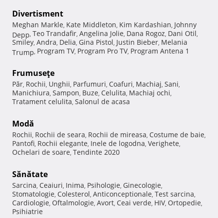
Divertisment
Meghan Markle
Kate Middleton
Kim Kardashian
Johnny
,
,
,
Teo Trandafir
Angelina Jolie
Dana Rogoz
Dani Otil
Depp
,
,
,
,
,
Smiley
Andra
Delia
Gina Pistol
Justin Bieber
Melania
,
,
,
,
,
Program TV
Program Pro TV
Program Antena 1
Trump
,
,
,
Frumuseţe
Păr
Rochii
Unghii
Parfumuri
Coafuri
Machiaj
Sani
,
,
,
,
,
,
,
Manichiura
Sampon
Buze
Celulita
Machiaj ochi
,
,
,
,
,
Tratament celulita
Salonul de acasa
,
Modă
Rochii
Rochii de seara
Rochii de mireasa
Costume de baie
,
,
,
,
Pantofi
Rochii elegante
Inele de logodna
Verighete
,
,
,
,
Ochelari de soare
Tendinte 2020
,
Sănătate
Sarcina
Ceaiuri
Inima
Psihologie
Ginecologie
,
,
,
,
,
Stomatologie
Colesterol
Anticonceptionale
Test sarcina
,
,
,
,
Cardiologie
Oftalmologie
Avort
Ceai verde
HIV
Ortopedie
,
,
,
,
,
,
Psihiatrie