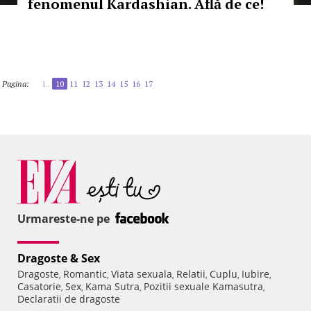
fenomenul Kardashian. Află de ce!
Pagina:
1..
10
11
12
13
14
15
16
17
Urmareste-ne pe
Dragoste & Sex
Dragoste
Romantic
Viata sexuala
Relatii
Cuplu
Iubire
,
,
,
,
,
,
Casatorie
Sex
Kama Sutra
Pozitii sexuale Kamasutra
,
,
,
,
Declaratii de dragoste