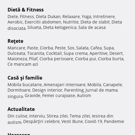
Dietă & Fitness
Diete
Fitness
Dieta Dukan
Relaxare
Yoga
Intretinere
,
,
,
,
,
,
Aerobic
Exercitii abdomen
Nutritie
Dieta de slabit
Dieta
,
,
,
,
Silueta
Dieta ketogenica
Sala de acasa
disociata
,
,
,
Reţete
Mancare
Paste
Ciorba
Peste
Sos
Salata
Cafea
Supa
,
,
,
,
,
,
,
,
Dulceata
Tocanita
Cocktail
Supa crema
Aperitive
Desert
,
,
,
,
,
,
Maioneza
Pilaf
Ciorba perisoare
Ciorba pui
Ciorba burta
,
,
,
,
,
Ce mancam azi
Casă şi familie
Mobila bucatarie
Amenajari interioare
Mobila
Canapele
,
,
,
,
Dormitoare
Design interior
Parenting
Jurnal de mama
,
,
,
Gravide
Femei curajoase
Autism
singura
,
,
,
Actualitate
Din culise
Interviu
Stirea zilei
Tema zilei
Iesirea din
,
,
,
,
Despărţiri celebre
Vesti Bune
Covid-19
Pandemie
autism
,
,
,
,