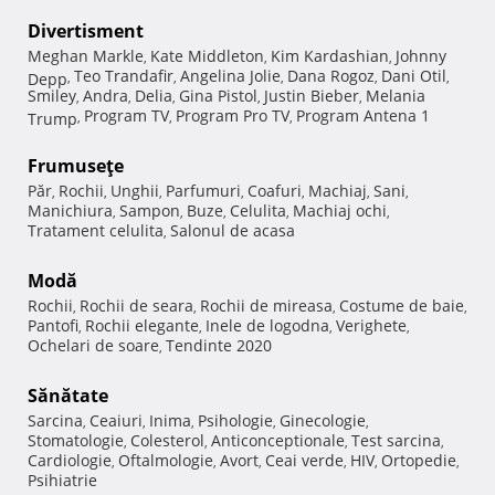
Divertisment
Meghan Markle
Kate Middleton
Kim Kardashian
Johnny
,
,
,
Teo Trandafir
Angelina Jolie
Dana Rogoz
Dani Otil
Depp
,
,
,
,
,
Smiley
Andra
Delia
Gina Pistol
Justin Bieber
Melania
,
,
,
,
,
Program TV
Program Pro TV
Program Antena 1
Trump
,
,
,
Frumuseţe
Păr
Rochii
Unghii
Parfumuri
Coafuri
Machiaj
Sani
,
,
,
,
,
,
,
Manichiura
Sampon
Buze
Celulita
Machiaj ochi
,
,
,
,
,
Tratament celulita
Salonul de acasa
,
Modă
Rochii
Rochii de seara
Rochii de mireasa
Costume de baie
,
,
,
,
Pantofi
Rochii elegante
Inele de logodna
Verighete
,
,
,
,
Ochelari de soare
Tendinte 2020
,
Sănătate
Sarcina
Ceaiuri
Inima
Psihologie
Ginecologie
,
,
,
,
,
Stomatologie
Colesterol
Anticonceptionale
Test sarcina
,
,
,
,
Cardiologie
Oftalmologie
Avort
Ceai verde
HIV
Ortopedie
,
,
,
,
,
,
Psihiatrie