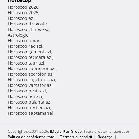
Horoscop
Horoscop 2026
,
Horoscop 2025
,
Horoscop azi
,
Horoscop dragoste
,
Horoscop chinezesc
,
Astrologie
,
Horoscop lunar
,
Horoscop rac azi
,
Horoscop gemeni azi
,
Horoscop fecioara azi
,
Horoscop taur azi
,
Horoscop capricorn azi
,
Horoscop scorpion azi
,
Horoscop sagetator azi
,
Horoscop varsator azi
,
Horoscop pesti azi
,
Horoscop leu azi
,
Horoscop balanta azi
,
Horoscop berbec azi
,
Horoscop saptamanal
Copyright © 2001-2026,
iMedia Plus Group
. Toate drepturile rezervate
Politica de confidențialitate
|
Termeni si conditii
|
Redacţia
|