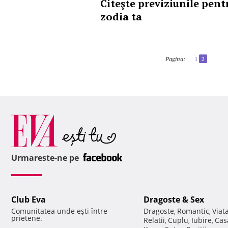
Citeşte previziunile pent
zodia ta
Pagina:
1
2
Urmareste-ne pe
Club Eva
Dragoste & Sex
Comunitatea unde eşti între
Dragoste
Romantic
Viat
,
,
prietene.
Relatii
Cuplu
Iubire
Cas
,
,
,