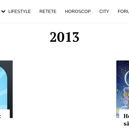
rebui să mergi
și 60 de ani. De ce te trezești mai des
pe măsură ce înaintezi în vârstă
LIFESTYLE
RETETE
HOROSCOP
CITY
FOR
2013
:
H
s