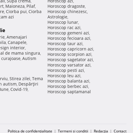
ail
Supa crema
Horoscop azi
,
,
,
rt
Maioneza
Pilaf
Horoscop dragoste
,
,
,
,
re
Ciorba pui
Ciorba
Horoscop chinezesc
,
,
,
am azi
Astrologie
,
Horoscop lunar
,
Horoscop rac azi
,
lie
Horoscop gemeni azi
,
rie
Amenajari
,
Horoscop fecioara azi
,
ila
Canapele
,
,
Horoscop taur azi
,
sign interior
,
Horoscop capricorn azi
,
nal de mama singura
,
Horoscop scorpion azi
,
 curajoase
Autism
,
Horoscop sagetator azi
,
Horoscop varsator azi
,
Horoscop pesti azi
,
Horoscop leu azi
,
rviu
Stirea zilei
Tema
,
,
Horoscop balanta azi
,
in autism
Despărţiri
,
Horoscop berbec azi
,
 Bune
Covid-19
,
,
Horoscop saptamanal
Politica de confidențialitate
|
Termeni si conditii
|
Redacţia
|
Contact