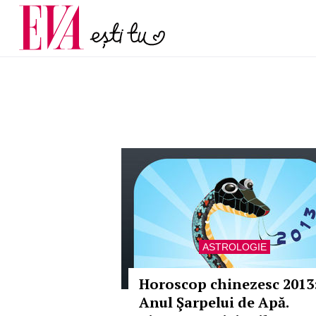
menopauză și când ar t
Carieră
la medic
Actualitate
ASTROLOGIE
Horoscop chinezesc 2013
Anul Şarpelui de Apă.