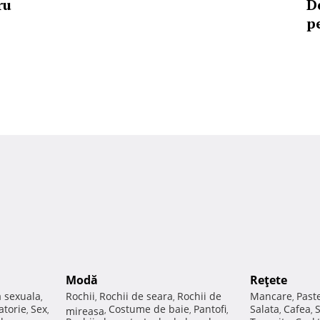
ru
D
p
Modă
Reţete
a sexuala
Rochii
Rochii de seara
Rochii de
Mancare
Past
,
,
,
,
atorie
Sex
Costume de baie
Pantofi
Salata
Cafea
,
,
mireasa
,
,
,
,
,