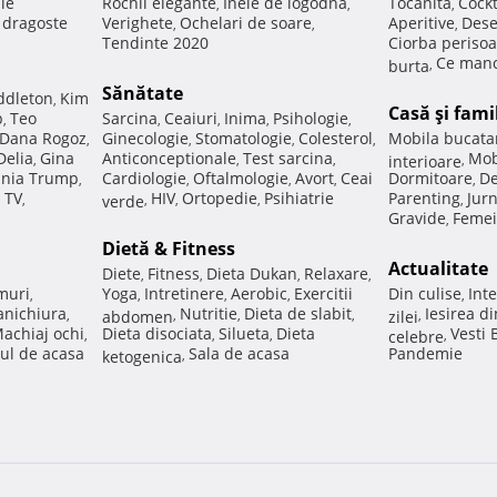
ale
Rochii elegante
Inele de logodna
Tocanita
Cockt
,
,
,
e dragoste
Verighete
Ochelari de soare
Aperitive
Dese
,
,
,
Tendinte 2020
Ciorba perisoa
Ce manc
burta
,
Sănătate
ddleton
Kim
,
Casă şi fami
p
Teo
Sarcina
Ceaiuri
Inima
Psihologie
,
,
,
,
,
Dana Rogoz
Ginecologie
Stomatologie
Colesterol
Mobila bucata
,
,
,
,
Delia
Gina
Anticonceptionale
Test sarcina
Mob
,
,
,
interioare
,
nia Trump
Cardiologie
Oftalmologie
Avort
Ceai
Dormitoare
De
,
,
,
,
,
 TV
HIV
Ortopedie
Psihiatrie
Parenting
Jur
,
verde
,
,
,
,
Gravide
Femei
,
Dietă & Fitness
Actualitate
Diete
Fitness
Dieta Dukan
Relaxare
,
,
,
,
muri
Yoga
Intretinere
Aerobic
Exercitii
Din culise
Inte
,
,
,
,
,
nichiura
Nutritie
Dieta de slabit
Iesirea d
,
abdomen
,
,
,
zilei
,
achiaj ochi
Dieta disociata
Silueta
Dieta
Vesti
,
,
,
celebre
,
ul de acasa
Sala de acasa
Pandemie
ketogenica
,