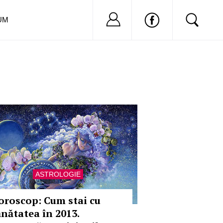
Nu ai cont?
Inregistreaza-
UM
ASTROLOGIE
oroscop: Cum stai cu
ănătatea în 2013.