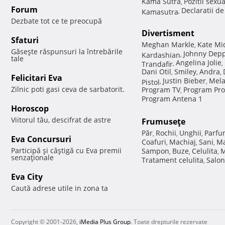
Kama Sutra
Pozitii sexu
,
Forum
Declaratii d
Kamasutra
,
Dezbate tot ce te preocupă
Divertisment
Sfaturi
Meghan Markle
Kate Mi
,
Găseşte răspunsuri la întrebările
Johnny Dep
Kardashian
,
tale
Angelina Jolie
Trandafir
,
,
Dani Otil
Smiley
Andra
,
,
,
Felicitari Eva
Justin Bieber
Mela
Pistol
,
,
Zilnic poti gasi ceva de sarbatorit.
Program TV
Program Pro
,
Program Antena 1
Horoscop
Viitorul tău, descifrat de astre
Frumuseţe
Păr
Rochii
Unghii
Parfu
,
,
,
Eva Concursuri
Coafuri
Machiaj
Sani
Ma
,
,
,
Participă şi câştigă cu Eva premii
Sampon
Buze
Celulita
M
,
,
,
senzaţionale
Tratament celulita
Salon
,
Eva City
Caută adrese utile in zona ta
Copyright © 2001-2026,
iMedia Plus Group
. Toate drepturile rezervate