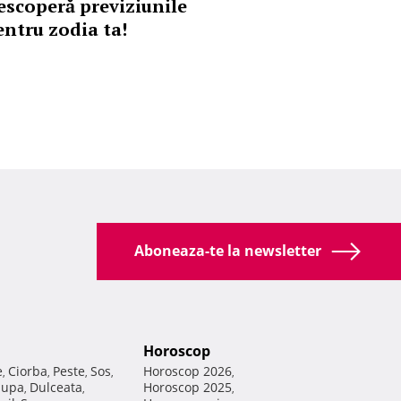
escoperă previziunile
entru zodia ta!
Aboneaza-te la newsletter
Horoscop
e
Ciorba
Peste
Sos
Horoscop 2026
,
,
,
,
,
Supa
Dulceata
Horoscop 2025
,
,
,