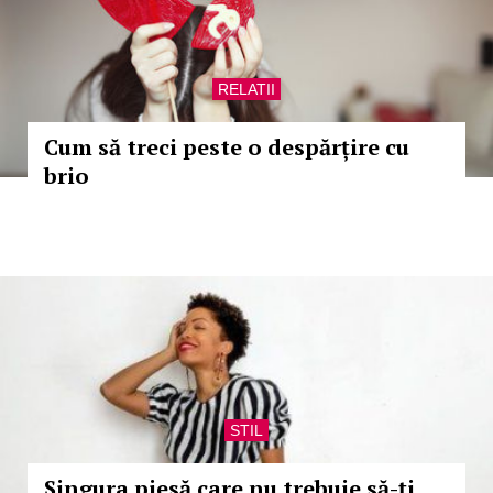
RELATII
Cum să treci peste o despărțire cu
brio
STIL
Singura piesă care nu trebuie să-ți