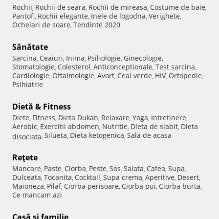
Rochii
Rochii de seara
Rochii de mireasa
Costume de baie
,
,
,
,
Pantofi
Rochii elegante
Inele de logodna
Verighete
,
,
,
,
Ochelari de soare
Tendinte 2020
,
Sănătate
Sarcina
Ceaiuri
Inima
Psihologie
Ginecologie
,
,
,
,
,
Stomatologie
Colesterol
Anticonceptionale
Test sarcina
,
,
,
,
Cardiologie
Oftalmologie
Avort
Ceai verde
HIV
Ortopedie
,
,
,
,
,
,
Psihiatrie
Dietă & Fitness
Diete
Fitness
Dieta Dukan
Relaxare
Yoga
Intretinere
,
,
,
,
,
,
Aerobic
Exercitii abdomen
Nutritie
Dieta de slabit
Dieta
,
,
,
,
Silueta
Dieta ketogenica
Sala de acasa
disociata
,
,
,
Reţete
Mancare
Paste
Ciorba
Peste
Sos
Salata
Cafea
Supa
,
,
,
,
,
,
,
,
Dulceata
Tocanita
Cocktail
Supa crema
Aperitive
Desert
,
,
,
,
,
,
Maioneza
Pilaf
Ciorba perisoare
Ciorba pui
Ciorba burta
,
,
,
,
,
Ce mancam azi
Casă şi familie