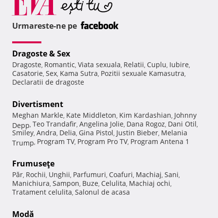
Urmareste-ne pe
Dragoste & Sex
Dragoste
Romantic
Viata sexuala
Relatii
Cuplu
Iubire
,
,
,
,
,
,
Casatorie
Sex
Kama Sutra
Pozitii sexuale Kamasutra
,
,
,
,
Declaratii de dragoste
Divertisment
Meghan Markle
Kate Middleton
Kim Kardashian
Johnny
,
,
,
Teo Trandafir
Angelina Jolie
Dana Rogoz
Dani Otil
Depp
,
,
,
,
,
Smiley
Andra
Delia
Gina Pistol
Justin Bieber
Melania
,
,
,
,
,
Program TV
Program Pro TV
Program Antena 1
Trump
,
,
,
Frumuseţe
Păr
Rochii
Unghii
Parfumuri
Coafuri
Machiaj
Sani
,
,
,
,
,
,
,
Manichiura
Sampon
Buze
Celulita
Machiaj ochi
,
,
,
,
,
Tratament celulita
Salonul de acasa
,
Modă