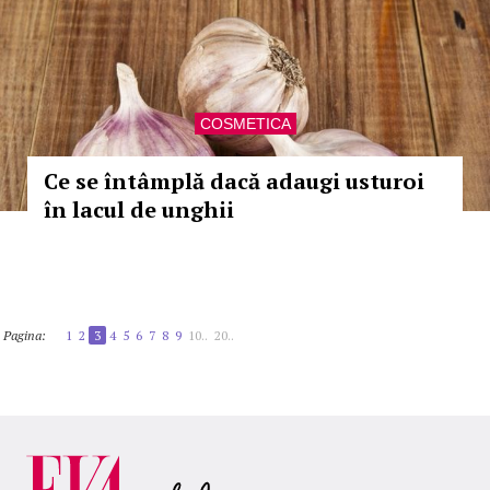
COSMETICA
Ce se întâmplă dacă adaugi usturoi
în lacul de unghii
Pagina:
1
2
3
4
5
6
7
8
9
10..
20..