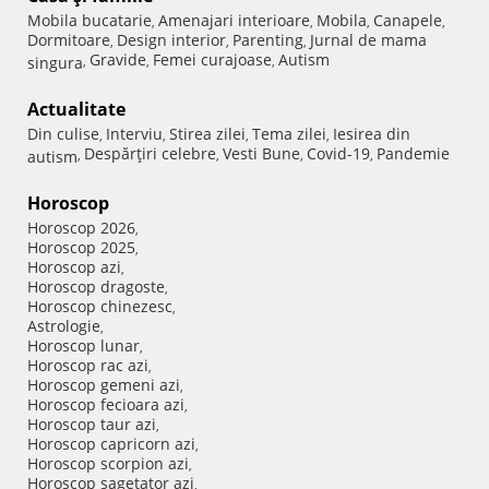
Mobila bucatarie
Amenajari interioare
Mobila
Canapele
,
,
,
,
Dormitoare
Design interior
Parenting
Jurnal de mama
,
,
,
Gravide
Femei curajoase
Autism
singura
,
,
,
Actualitate
Din culise
Interviu
Stirea zilei
Tema zilei
Iesirea din
,
,
,
,
Despărţiri celebre
Vesti Bune
Covid-19
Pandemie
autism
,
,
,
,
Horoscop
Horoscop 2026
,
Horoscop 2025
,
Horoscop azi
,
Horoscop dragoste
,
Horoscop chinezesc
,
Astrologie
,
Horoscop lunar
,
Horoscop rac azi
,
Horoscop gemeni azi
,
Horoscop fecioara azi
,
Horoscop taur azi
,
Horoscop capricorn azi
,
Horoscop scorpion azi
,
Horoscop sagetator azi
,