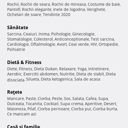
Rochii
Rochii de seara
Rochii de mireasa
Costume de baie
,
,
,
,
Pantofi
Rochii elegante
Inele de logodna
Verighete
,
,
,
,
Ochelari de soare
Tendinte 2020
,
Sănătate
Sarcina
Ceaiuri
Inima
Psihologie
Ginecologie
,
,
,
,
,
Stomatologie
Colesterol
Anticonceptionale
Test sarcina
,
,
,
,
Cardiologie
Oftalmologie
Avort
Ceai verde
HIV
Ortopedie
,
,
,
,
,
,
Psihiatrie
Dietă & Fitness
Diete
Fitness
Dieta Dukan
Relaxare
Yoga
Intretinere
,
,
,
,
,
,
Aerobic
Exercitii abdomen
Nutritie
Dieta de slabit
Dieta
,
,
,
,
Silueta
Dieta ketogenica
Sala de acasa
disociata
,
,
,
Reţete
Mancare
Paste
Ciorba
Peste
Sos
Salata
Cafea
Supa
,
,
,
,
,
,
,
,
Dulceata
Tocanita
Cocktail
Supa crema
Aperitive
Desert
,
,
,
,
,
,
Maioneza
Pilaf
Ciorba perisoare
Ciorba pui
Ciorba burta
,
,
,
,
,
Ce mancam azi
Casă şi familie