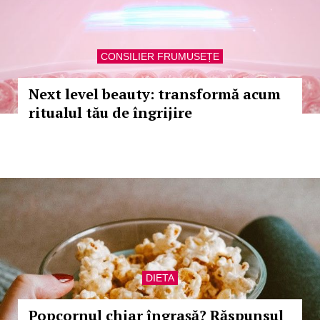
CONSILIER FRUMUSEȚE
Next level beauty: transformă acum
ritualul tău de îngrijire
DIETA
Popcornul chiar îngrașă? Răspunsul