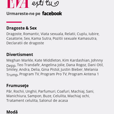
Urmareste-ne pe
Dragoste & Sex
Dragoste
Romantic
Viata sexuala
Relatii
Cuplu
Iubire
,
,
,
,
,
,
Casatorie
Sex
Kama Sutra
Pozitii sexuale Kamasutra
,
,
,
,
Declaratii de dragoste
Divertisment
Meghan Markle
Kate Middleton
Kim Kardashian
Johnny
,
,
,
Teo Trandafir
Angelina Jolie
Dana Rogoz
Dani Otil
Depp
,
,
,
,
,
Smiley
Andra
Delia
Gina Pistol
Justin Bieber
Melania
,
,
,
,
,
Program TV
Program Pro TV
Program Antena 1
Trump
,
,
,
Frumuseţe
Păr
Rochii
Unghii
Parfumuri
Coafuri
Machiaj
Sani
,
,
,
,
,
,
,
Manichiura
Sampon
Buze
Celulita
Machiaj ochi
,
,
,
,
,
Tratament celulita
Salonul de acasa
,
Modă