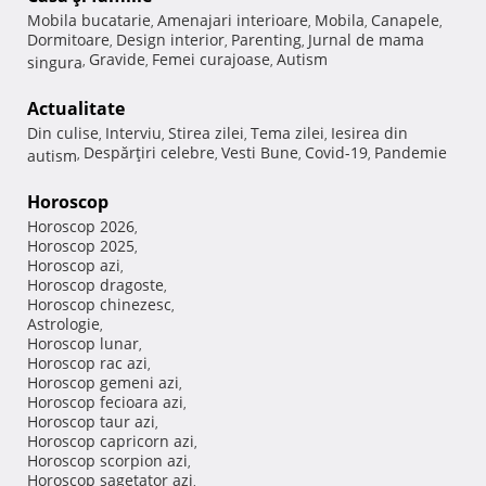
Mobila bucatarie
Amenajari interioare
Mobila
Canapele
,
,
,
,
Dormitoare
Design interior
Parenting
Jurnal de mama
,
,
,
Gravide
Femei curajoase
Autism
singura
,
,
,
Actualitate
Din culise
Interviu
Stirea zilei
Tema zilei
Iesirea din
,
,
,
,
Despărţiri celebre
Vesti Bune
Covid-19
Pandemie
autism
,
,
,
,
Horoscop
Horoscop 2026
,
Horoscop 2025
,
Horoscop azi
,
Horoscop dragoste
,
Horoscop chinezesc
,
Astrologie
,
Horoscop lunar
,
Horoscop rac azi
,
Horoscop gemeni azi
,
Horoscop fecioara azi
,
Horoscop taur azi
,
Horoscop capricorn azi
,
Horoscop scorpion azi
,
Horoscop sagetator azi
,