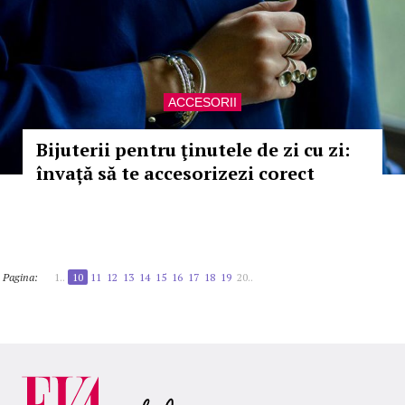
ACCESORII
Bijuterii pentru ţinutele de zi cu zi:
învață să te accesorizezi corect
Pagina:
1..
10
11
12
13
14
15
16
17
18
19
20..