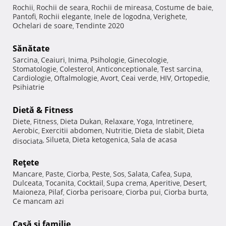
Rochii
Rochii de seara
Rochii de mireasa
Costume de baie
,
,
,
,
Pantofi
Rochii elegante
Inele de logodna
Verighete
,
,
,
,
Ochelari de soare
Tendinte 2020
,
Sănătate
Sarcina
Ceaiuri
Inima
Psihologie
Ginecologie
,
,
,
,
,
Stomatologie
Colesterol
Anticonceptionale
Test sarcina
,
,
,
,
Cardiologie
Oftalmologie
Avort
Ceai verde
HIV
Ortopedie
,
,
,
,
,
,
Psihiatrie
Dietă & Fitness
Diete
Fitness
Dieta Dukan
Relaxare
Yoga
Intretinere
,
,
,
,
,
,
Aerobic
Exercitii abdomen
Nutritie
Dieta de slabit
Dieta
,
,
,
,
Silueta
Dieta ketogenica
Sala de acasa
disociata
,
,
,
Reţete
Mancare
Paste
Ciorba
Peste
Sos
Salata
Cafea
Supa
,
,
,
,
,
,
,
,
Dulceata
Tocanita
Cocktail
Supa crema
Aperitive
Desert
,
,
,
,
,
,
Maioneza
Pilaf
Ciorba perisoare
Ciorba pui
Ciorba burta
,
,
,
,
,
Ce mancam azi
Casă şi familie