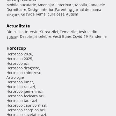
Mobila bucatarie
Amenajari interioare
Mobila
Canapele
,
,
,
,
Dormitoare
Design interior
Parenting
Jurnal de mama
,
,
,
Gravide
Femei curajoase
Autism
singura
,
,
,
Actualitate
Din culise
Interviu
Stirea zilei
Tema zilei
Iesirea din
,
,
,
,
Despărţiri celebre
Vesti Bune
Covid-19
Pandemie
autism
,
,
,
,
Horoscop
Horoscop 2026
,
Horoscop 2025
,
Horoscop azi
,
Horoscop dragoste
,
Horoscop chinezesc
,
Astrologie
,
Horoscop lunar
,
Horoscop rac azi
,
Horoscop gemeni azi
,
Horoscop fecioara azi
,
Horoscop taur azi
,
Horoscop capricorn azi
,
Horoscop scorpion azi
,
Horoscop sagetator azi
,