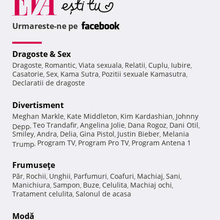
Urmareste-ne pe
Dragoste & Sex
Dragoste
Romantic
Viata sexuala
Relatii
Cuplu
Iubire
,
,
,
,
,
,
Casatorie
Sex
Kama Sutra
Pozitii sexuale Kamasutra
,
,
,
,
Declaratii de dragoste
Divertisment
Meghan Markle
Kate Middleton
Kim Kardashian
Johnny
,
,
,
Teo Trandafir
Angelina Jolie
Dana Rogoz
Dani Otil
Depp
,
,
,
,
,
Smiley
Andra
Delia
Gina Pistol
Justin Bieber
Melania
,
,
,
,
,
Program TV
Program Pro TV
Program Antena 1
Trump
,
,
,
Frumuseţe
Păr
Rochii
Unghii
Parfumuri
Coafuri
Machiaj
Sani
,
,
,
,
,
,
,
Manichiura
Sampon
Buze
Celulita
Machiaj ochi
,
,
,
,
,
Tratament celulita
Salonul de acasa
,
Modă