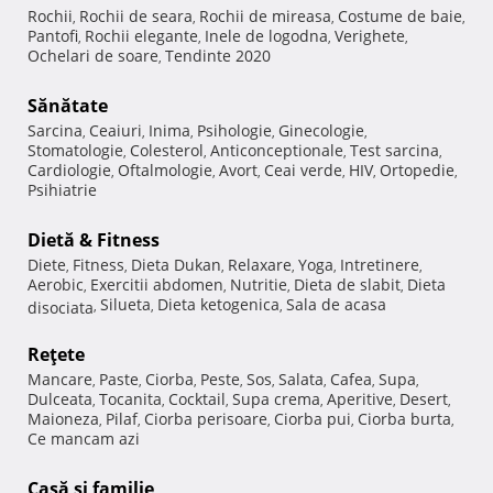
Rochii
Rochii de seara
Rochii de mireasa
Costume de baie
,
,
,
,
Pantofi
Rochii elegante
Inele de logodna
Verighete
,
,
,
,
Ochelari de soare
Tendinte 2020
,
Sănătate
Sarcina
Ceaiuri
Inima
Psihologie
Ginecologie
,
,
,
,
,
Stomatologie
Colesterol
Anticonceptionale
Test sarcina
,
,
,
,
Cardiologie
Oftalmologie
Avort
Ceai verde
HIV
Ortopedie
,
,
,
,
,
,
Psihiatrie
Dietă & Fitness
Diete
Fitness
Dieta Dukan
Relaxare
Yoga
Intretinere
,
,
,
,
,
,
Aerobic
Exercitii abdomen
Nutritie
Dieta de slabit
Dieta
,
,
,
,
Silueta
Dieta ketogenica
Sala de acasa
disociata
,
,
,
Reţete
Mancare
Paste
Ciorba
Peste
Sos
Salata
Cafea
Supa
,
,
,
,
,
,
,
,
Dulceata
Tocanita
Cocktail
Supa crema
Aperitive
Desert
,
,
,
,
,
,
Maioneza
Pilaf
Ciorba perisoare
Ciorba pui
Ciorba burta
,
,
,
,
,
Ce mancam azi
Casă şi familie