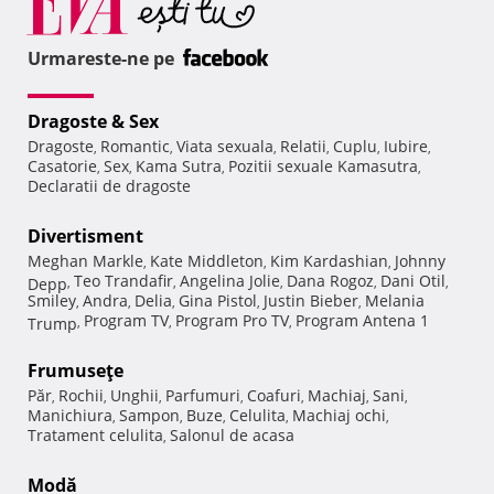
Urmareste-ne pe
Dragoste & Sex
Dragoste
Romantic
Viata sexuala
Relatii
Cuplu
Iubire
,
,
,
,
,
,
Casatorie
Sex
Kama Sutra
Pozitii sexuale Kamasutra
,
,
,
,
Declaratii de dragoste
Divertisment
Meghan Markle
Kate Middleton
Kim Kardashian
Johnny
,
,
,
Teo Trandafir
Angelina Jolie
Dana Rogoz
Dani Otil
Depp
,
,
,
,
,
Smiley
Andra
Delia
Gina Pistol
Justin Bieber
Melania
,
,
,
,
,
Program TV
Program Pro TV
Program Antena 1
Trump
,
,
,
Frumuseţe
Păr
Rochii
Unghii
Parfumuri
Coafuri
Machiaj
Sani
,
,
,
,
,
,
,
Manichiura
Sampon
Buze
Celulita
Machiaj ochi
,
,
,
,
,
Tratament celulita
Salonul de acasa
,
Modă