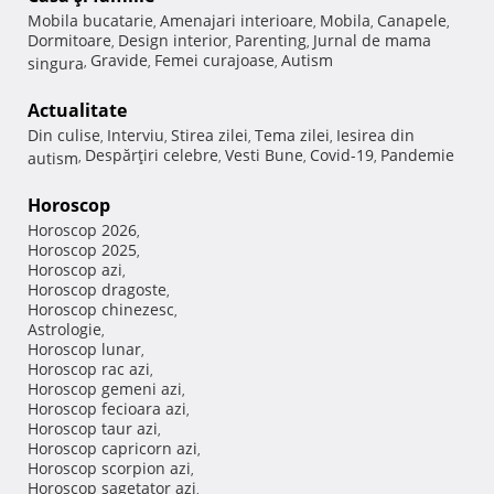
Mobila bucatarie
Amenajari interioare
Mobila
Canapele
,
,
,
,
Dormitoare
Design interior
Parenting
Jurnal de mama
,
,
,
Gravide
Femei curajoase
Autism
singura
,
,
,
Actualitate
Din culise
Interviu
Stirea zilei
Tema zilei
Iesirea din
,
,
,
,
Despărţiri celebre
Vesti Bune
Covid-19
Pandemie
autism
,
,
,
,
Horoscop
Horoscop 2026
,
Horoscop 2025
,
Horoscop azi
,
Horoscop dragoste
,
Horoscop chinezesc
,
Astrologie
,
Horoscop lunar
,
Horoscop rac azi
,
Horoscop gemeni azi
,
Horoscop fecioara azi
,
Horoscop taur azi
,
Horoscop capricorn azi
,
Horoscop scorpion azi
,
Horoscop sagetator azi
,