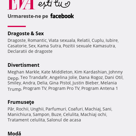
Urmareste-ne pe
Dragoste & Sex
Dragoste
Romantic
Viata sexuala
Relatii
Cuplu
Iubire
,
,
,
,
,
,
Casatorie
Sex
Kama Sutra
Pozitii sexuale Kamasutra
,
,
,
,
Declaratii de dragoste
Divertisment
Meghan Markle
Kate Middleton
Kim Kardashian
Johnny
,
,
,
Teo Trandafir
Angelina Jolie
Dana Rogoz
Dani Otil
Depp
,
,
,
,
,
Smiley
Andra
Delia
Gina Pistol
Justin Bieber
Melania
,
,
,
,
,
Program TV
Program Pro TV
Program Antena 1
Trump
,
,
,
Frumuseţe
Păr
Rochii
Unghii
Parfumuri
Coafuri
Machiaj
Sani
,
,
,
,
,
,
,
Manichiura
Sampon
Buze
Celulita
Machiaj ochi
,
,
,
,
,
Tratament celulita
Salonul de acasa
,
Modă