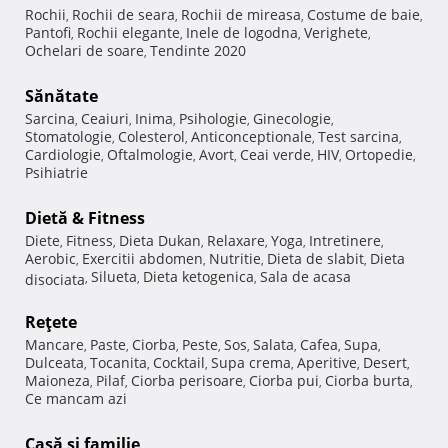
Rochii
Rochii de seara
Rochii de mireasa
Costume de baie
,
,
,
,
Pantofi
Rochii elegante
Inele de logodna
Verighete
,
,
,
,
Ochelari de soare
Tendinte 2020
,
Sănătate
Sarcina
Ceaiuri
Inima
Psihologie
Ginecologie
,
,
,
,
,
Stomatologie
Colesterol
Anticonceptionale
Test sarcina
,
,
,
,
Cardiologie
Oftalmologie
Avort
Ceai verde
HIV
Ortopedie
,
,
,
,
,
,
Psihiatrie
Dietă & Fitness
Diete
Fitness
Dieta Dukan
Relaxare
Yoga
Intretinere
,
,
,
,
,
,
Aerobic
Exercitii abdomen
Nutritie
Dieta de slabit
Dieta
,
,
,
,
Silueta
Dieta ketogenica
Sala de acasa
disociata
,
,
,
Reţete
Mancare
Paste
Ciorba
Peste
Sos
Salata
Cafea
Supa
,
,
,
,
,
,
,
,
Dulceata
Tocanita
Cocktail
Supa crema
Aperitive
Desert
,
,
,
,
,
,
Maioneza
Pilaf
Ciorba perisoare
Ciorba pui
Ciorba burta
,
,
,
,
,
Ce mancam azi
Casă şi familie