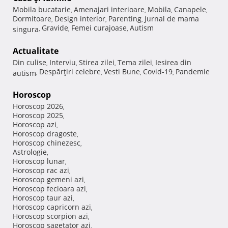
Mobila bucatarie
Amenajari interioare
Mobila
Canapele
,
,
,
,
Dormitoare
Design interior
Parenting
Jurnal de mama
,
,
,
Gravide
Femei curajoase
Autism
singura
,
,
,
Actualitate
Din culise
Interviu
Stirea zilei
Tema zilei
Iesirea din
,
,
,
,
Despărţiri celebre
Vesti Bune
Covid-19
Pandemie
autism
,
,
,
,
Horoscop
Horoscop 2026
,
Horoscop 2025
,
Horoscop azi
,
Horoscop dragoste
,
Horoscop chinezesc
,
Astrologie
,
Horoscop lunar
,
Horoscop rac azi
,
Horoscop gemeni azi
,
Horoscop fecioara azi
,
Horoscop taur azi
,
Horoscop capricorn azi
,
Horoscop scorpion azi
,
Horoscop sagetator azi
,