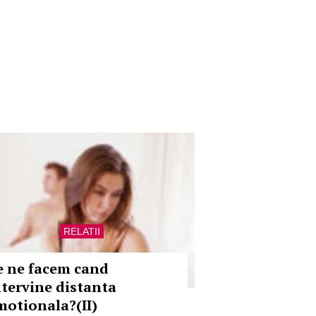
RELATII
e ne facem cand
ntervine distanta
motionala?(II)