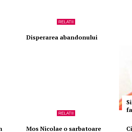
RELATII
Disperarea abandonului
S
f
RELATII
n
Mos Nicolae o sarbatoare
C