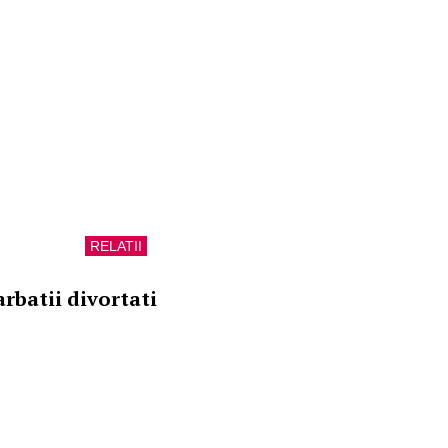
RELATII
arbatii divortati