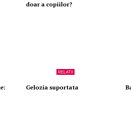
doar a copiilor?
RELATII
e:
Gelozia suportata
B