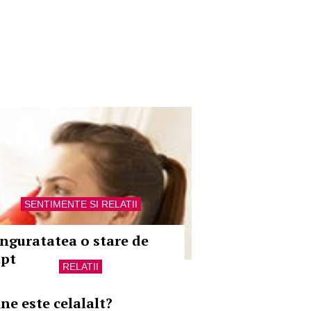
SENTIMENTE SI RELATII
inguratatea o stare de
apt
RELATII
ine este celalalt?