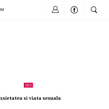
Nu ai cont?
Inregistreaza-
UM
SEX
nxietatea si viata sexuala