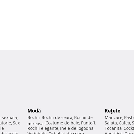
Modă
Reţete
a sexuala
Rochii
Rochii de seara
Rochii de
Mancare
Past
,
,
,
,
atorie
Sex
Costume de baie
Pantofi
Salata
Cafea
,
,
mireasa
,
,
,
,
,
ale
Rochii elegante
Inele de logodna
Tocanita
Cockt
,
,
,
e dragoste
Verighete
Ochelari de soare
Aperitive
Dese
,
,
,