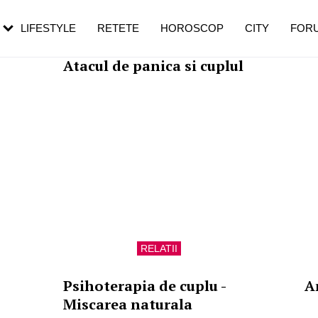
rebui să mergi
și 60 de ani. De ce te trezești mai des
pe măsură ce înaintezi în vârstă
LIFESTYLE
RETETE
HOROSCOP
CITY
FOR
RELATII
Atacul de panica si cuplul
RELATII
Psihoterapia de cuplu -
A
Miscarea naturala