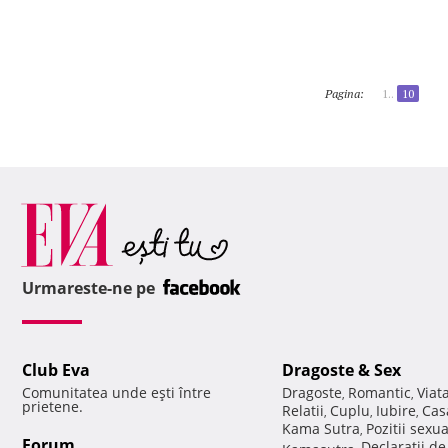
Pagina:
1..
10
Urmareste-ne pe
Club Eva
Dragoste & Sex
Comunitatea unde eşti între
Dragoste
Romantic
Viat
,
,
prietene.
Relatii
Cuplu
Iubire
Cas
,
,
,
Kama Sutra
Pozitii sexu
,
Forum
Declaratii d
Kamasutra
,