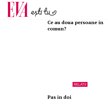
menopauză și când ar t
Carieră
la medic
Actualitate
RELATII
Ce au doua persoane in
comun?
RELATII
Pas in doi