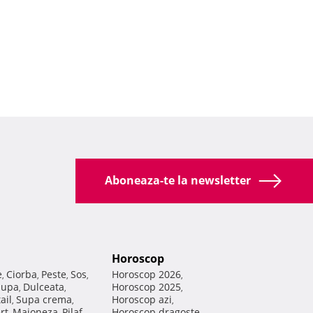
Aboneaza-te la newsletter
Horoscop
e
Ciorba
Peste
Sos
Horoscop 2026
,
,
,
,
,
Supa
Dulceata
Horoscop 2025
,
,
,
ail
Supa crema
Horoscop azi
,
,
,
rt
Maioneza
Pilaf
Horoscop dragoste
,
,
,
,