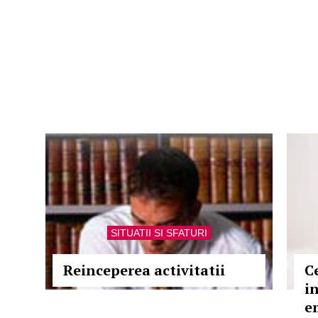
SITUATII SI SFATURI
Reinceperea activitatii
C
i
e