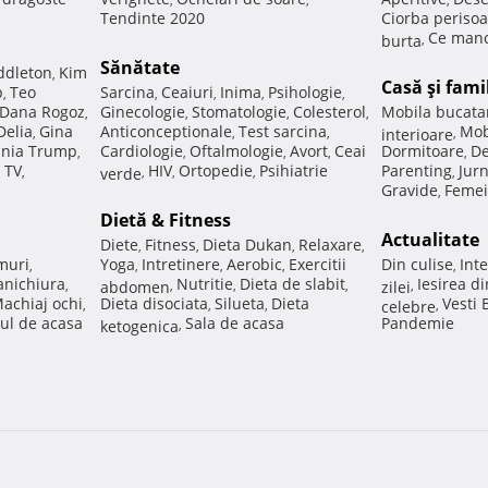
Tendinte 2020
Ciorba perisoa
Ce manc
burta
,
Sănătate
ddleton
Kim
,
Casă şi fami
p
Teo
Sarcina
Ceaiuri
Inima
Psihologie
,
,
,
,
,
Dana Rogoz
Ginecologie
Stomatologie
Colesterol
Mobila bucata
,
,
,
,
Delia
Gina
Anticonceptionale
Test sarcina
Mob
,
,
,
interioare
,
nia Trump
Cardiologie
Oftalmologie
Avort
Ceai
Dormitoare
De
,
,
,
,
,
 TV
HIV
Ortopedie
Psihiatrie
Parenting
Jur
,
verde
,
,
,
,
Gravide
Femei
,
Dietă & Fitness
Actualitate
Diete
Fitness
Dieta Dukan
Relaxare
,
,
,
,
muri
Yoga
Intretinere
Aerobic
Exercitii
Din culise
Inte
,
,
,
,
,
nichiura
Nutritie
Dieta de slabit
Iesirea d
,
abdomen
,
,
,
zilei
,
achiaj ochi
Dieta disociata
Silueta
Dieta
Vesti
,
,
,
celebre
,
ul de acasa
Sala de acasa
Pandemie
ketogenica
,