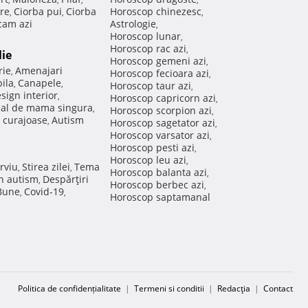
re
Ciorba pui
Ciorba
Horoscop chinezesc
,
,
,
am azi
Astrologie
,
Horoscop lunar
,
Horoscop rac azi
,
lie
Horoscop gemeni azi
,
rie
Amenajari
,
Horoscop fecioara azi
,
ila
Canapele
,
,
Horoscop taur azi
,
sign interior
,
Horoscop capricorn azi
,
nal de mama singura
,
Horoscop scorpion azi
,
 curajoase
Autism
,
Horoscop sagetator azi
,
Horoscop varsator azi
,
Horoscop pesti azi
,
Horoscop leu azi
,
rviu
Stirea zilei
Tema
,
,
Horoscop balanta azi
,
in autism
Despărţiri
,
Horoscop berbec azi
,
 Bune
Covid-19
,
,
Horoscop saptamanal
Politica de confidențialitate
|
Termeni si conditii
|
Redacţia
|
Contact