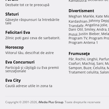
Dezbate tot ce te preocupă
Divertisment
Sfaturi
Meghan Markle
Kate Mi
,
Găseşte răspunsuri la întrebările
Johnny Dep
Kardashian
,
tale
Angelina Jolie
Trandafir
,
,
Dani Otil
Smiley
Andra
,
,
,
Felicitari Eva
Justin Bieber
Mela
Pistol
,
,
Zilnic poti gasi ceva de sarbatorit.
Program TV
Program Pro
,
Program Antena 1
Horoscop
Viitorul tău, descifrat de astre
Frumuseţe
Păr
Rochii
Unghii
Parfu
,
,
,
Eva Concursuri
Coafuri
Machiaj
Sani
Ma
,
,
,
Participă şi câştigă cu Eva premii
Sampon
Buze
Celulita
M
,
,
,
senzaţionale
Tratament celulita
Salon
,
Eva City
Caută adrese utile in zona ta
Copyright © 2001-2026,
iMedia Plus Group
. Toate drepturile rezervate