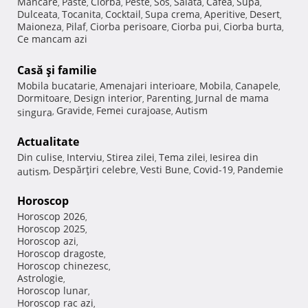
Mancare
Paste
Ciorba
Peste
Sos
Salata
Cafea
Supa
,
,
,
,
,
,
,
,
Dulceata
Tocanita
Cocktail
Supa crema
Aperitive
Desert
,
,
,
,
,
,
Maioneza
Pilaf
Ciorba perisoare
Ciorba pui
Ciorba burta
,
,
,
,
,
Ce mancam azi
Casă şi familie
Mobila bucatarie
Amenajari interioare
Mobila
Canapele
,
,
,
,
Dormitoare
Design interior
Parenting
Jurnal de mama
,
,
,
Gravide
Femei curajoase
Autism
singura
,
,
,
Actualitate
Din culise
Interviu
Stirea zilei
Tema zilei
Iesirea din
,
,
,
,
Despărţiri celebre
Vesti Bune
Covid-19
Pandemie
autism
,
,
,
,
Horoscop
Horoscop 2026
,
Horoscop 2025
,
Horoscop azi
,
Horoscop dragoste
,
Horoscop chinezesc
,
Astrologie
,
Horoscop lunar
,
Horoscop rac azi
,