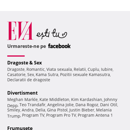
Urmareste-ne pe
Dragoste & Sex
Dragoste
Romantic
Viata sexuala
Relatii
Cuplu
Iubire
,
,
,
,
,
,
Casatorie
Sex
Kama Sutra
Pozitii sexuale Kamasutra
,
,
,
,
Declaratii de dragoste
Divertisment
Meghan Markle
Kate Middleton
Kim Kardashian
Johnny
,
,
,
Teo Trandafir
Angelina Jolie
Dana Rogoz
Dani Otil
Depp
,
,
,
,
,
Smiley
Andra
Delia
Gina Pistol
Justin Bieber
Melania
,
,
,
,
,
Program TV
Program Pro TV
Program Antena 1
Trump
,
,
,
Frumuseţe