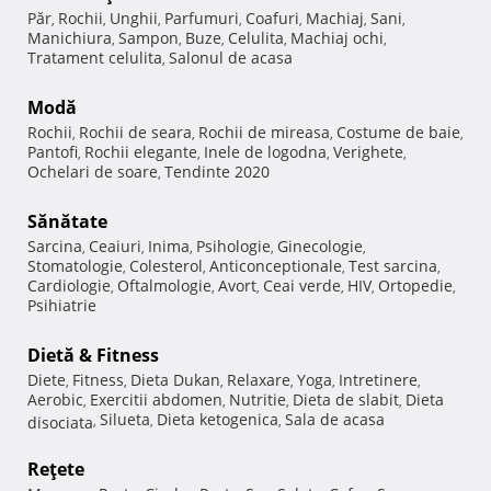
Păr
Rochii
Unghii
Parfumuri
Coafuri
Machiaj
Sani
,
,
,
,
,
,
,
Manichiura
Sampon
Buze
Celulita
Machiaj ochi
,
,
,
,
,
Tratament celulita
Salonul de acasa
,
Modă
Rochii
Rochii de seara
Rochii de mireasa
Costume de baie
,
,
,
,
Pantofi
Rochii elegante
Inele de logodna
Verighete
,
,
,
,
Ochelari de soare
Tendinte 2020
,
Sănătate
Sarcina
Ceaiuri
Inima
Psihologie
Ginecologie
,
,
,
,
,
Stomatologie
Colesterol
Anticonceptionale
Test sarcina
,
,
,
,
Cardiologie
Oftalmologie
Avort
Ceai verde
HIV
Ortopedie
,
,
,
,
,
,
Psihiatrie
Dietă & Fitness
Diete
Fitness
Dieta Dukan
Relaxare
Yoga
Intretinere
,
,
,
,
,
,
Aerobic
Exercitii abdomen
Nutritie
Dieta de slabit
Dieta
,
,
,
,
Silueta
Dieta ketogenica
Sala de acasa
disociata
,
,
,
Reţete