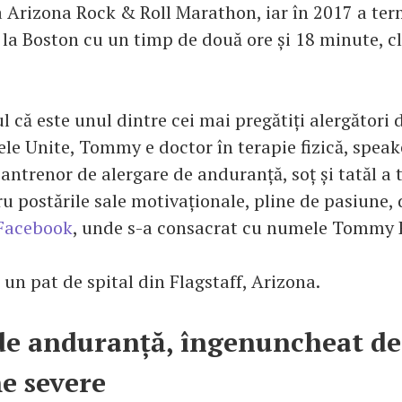
a Arizona Rock & Roll Marathon, iar în 2017 a te
la Boston cu un timp de două ore și 18 minute, c
l că este unul dintre cei mai pregătiți alergători de
ele Unite, Tommy e doctor în terapie fizică, speak
antrenor de alergare de anduranță, soț și tatăl a tr
u postările sale motivaționale, pline de pasiune,
Facebook
, unde s-a consacrat cu numele Tommy R
un pat de spital din Flagstaff, Arizona.
de anduranță, îngenuncheat de
e severe