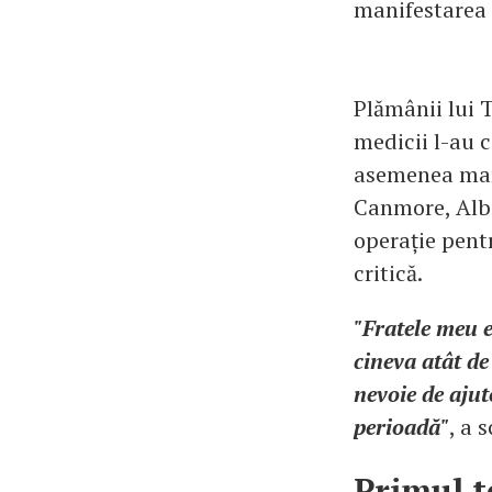
manifestarea 
Plămânii lui T
medicii l-au c
asemenea mara
Canmore, Albe
operație pent
critică.
"Fratele meu e
cineva atât de
nevoie de ajut
perioadă"
, a 
Primul t