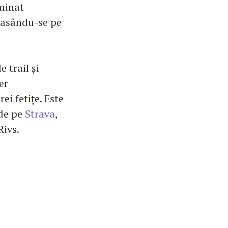
rminat
lasându-se pe
 trail și
er
ei fetițe. Este
 de pe
Strava
,
ivs.