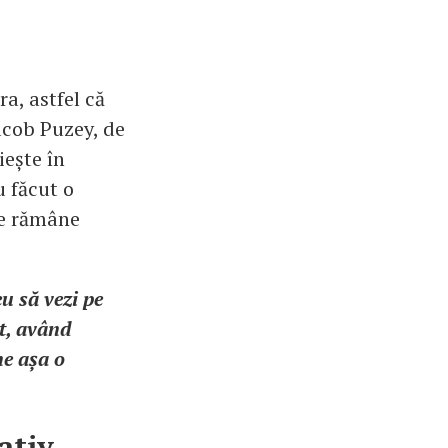
a, astfel că
Jacob Puzey, de
ește în
u făcut o
te rămâne
u să vezi pe
lt, având
ne așa o
ativ