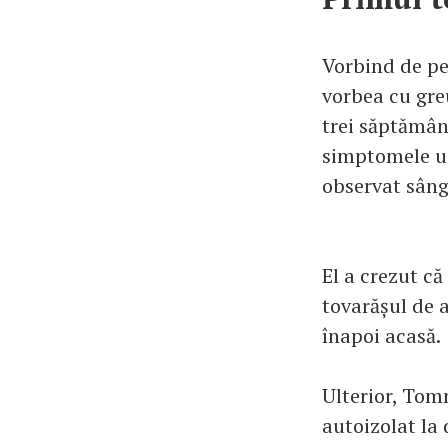
Vorbind de pe 
vorbea cu gre
trei săptămâni
simptomele un
observat sâng
El a crezut că
tovarășul de a
înapoi acasă.
Ulterior, Tomm
autoizolat la 