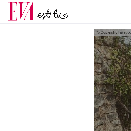
și 60 de ani. De ce te t
Carieră
pe măsură ce înaintez
Actualitate
© Copyright: Facebo