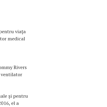
pentru viața
ator medical
Tommy Rivers
 ventilator
ale și pentru
016, el a