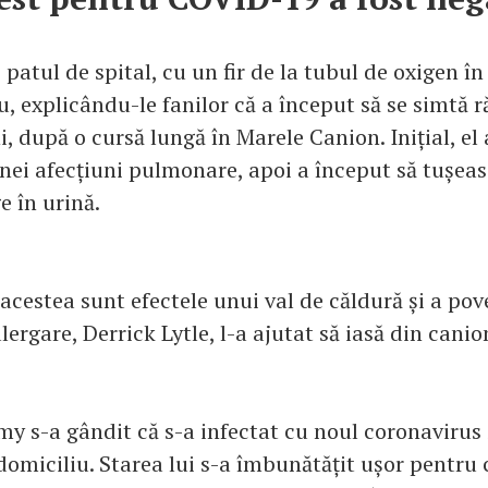
patul de spital, cu un fir de la tubul de oxigen în
u, explicându-le fanilor că a început să se simtă 
, după o cursă lungă în Marele Canion. Inițial, el
ei afecțiuni pulmonare, apoi a început să tușeasc
e în urină.
 acestea sunt efectele unui val de căldură și a pov
lergare, Derrick Lytle, l-a ajutat să iasă din canio
y s-a gândit că s-a infectat cu noul coronavirus 
domiciliu. Starea lui s-a îmbunătățit ușor pentru c