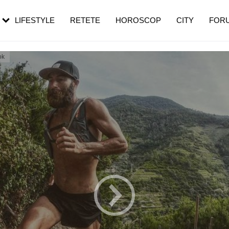
rezești mai des
Cât durează, cum te pregătești și cât
i în vârstă
de dureroasă este investigația
LIFESTYLE
RETETE
HOROSCOP
CITY
FOR
ok