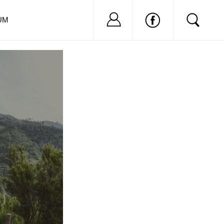
Nu ai cont?
Inregistreaza-
UM