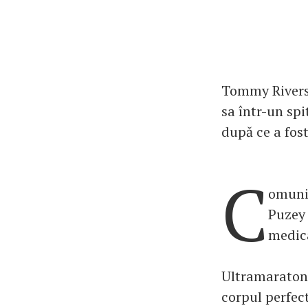
Tommy Rivers 
sa într-un spi
după ce a fos
C
omunit
Puzey 
medic
Ultramaratoni
corpul perfect