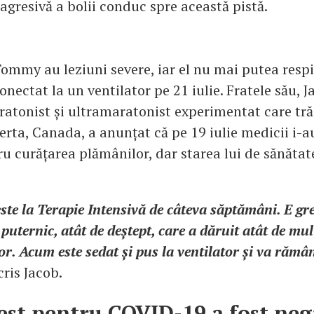
agresivă a bolii conduc spre această pistă.
ommy au leziuni severe, iar el nu mai putea respir
onectat la un ventilator pe 21 iulie. Fratele său, 
tonist și ultramaratonist experimentat care trăi
rta, Canada, a anunțat că pe 19 iulie medicii i-a
ru curățarea plămânilor, dar starea lui de sănăta
ste la Terapie Intensivă de câteva săptămâni. E gre
 puternic, atât de deștept, care a dăruit atât de mu
or. Acum este sedat și pus la ventilator și va rămâ
scris Jacob.
est pentru COVID-19 a fost neg