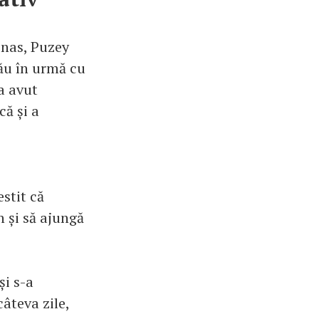
 nas, Puzey
rău în urmă cu
 a avut
ă și a
estit că
n și să ajungă
și s-a
âteva zile,